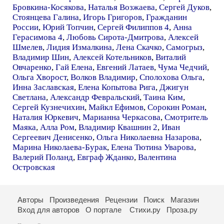
Бровкина-Косякова
,
Наталья Возжаева
,
Сергей Дуков
,
Стоянцева Галина
,
Игорь Григоров
,
Гражданин
России
,
Юрий Топчин
,
Сергей Филиппов 4
,
Анна
Герасимова 4
,
Любовь Сирота-Дмитрова
,
Алексей
Шмелев
,
Лидия Измалкина
,
Лена Скачко
,
Самогрыз
,
Владимир Шин
,
Алексей Котельников
,
Виталий
Овчаренко
,
Гай Елена
,
Евгений Латаев
,
Чума Чедчий
,
Ольга Хворост
,
Волков Владимир
,
Сполохова Ольга
,
Инна Заславская
,
Елена Копытова Рига
,
Джигун
Светлана
,
Александр Февральский
,
Таина Ким
,
Сергей Кузнечихин
,
Майкл Ефимов
,
Сорокин Роман
,
Наталия Юркевич
,
Марианна Черкасова
,
Смотритель
Маяка
,
Алла Ром
,
Владимир Квашнин 2
,
Иван
Сергеевич Денисенко
,
Ольга Николаевна Назарова
,
Марина Николаева-Бурак
,
Елена Тютина Уварова
,
Валерий Поланд
,
Евграф Жданко
,
Валентина
Островская
Авторы
Произведения
Рецензии
Поиск
Магазин
Вход для авторов
О портале
Стихи.ру
Проза.ру