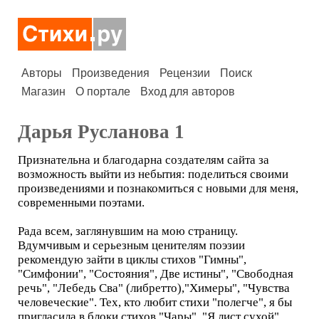
Авторы
Произведения
Рецензии
Поиск
Магазин
О портале
Вход для авторов
Дарья Русланова 1
Признательна и благодарна создателям сайта за
возможность выйти из небытия: поделиться своими
произведениями и познакомиться с новыми для меня,
современными поэтами.
Рада всем, заглянувшим на мою страницу.
Вдумчивым и серьезным ценителям поэзии
рекомендую зайти в циклы стихов "Гимны",
"Симфонии", "Состояния", Две истины", "Свободная
речь", "Лебедь Сва" (либретто),"Химеры", "Чувства
человеческие". Тех, кто любит стихи "полегче", я бы
пригласила в блоки стихов "Чары", "Я лист сухой",