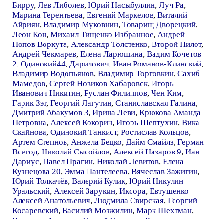
Бирру
,
Лев Либолев
,
Юрий Насыбуллин
,
Луч Ра
,
Марина Терентьева
,
Евгений Маркелов
,
Виталий
Айриян
,
Владимир Муковнин
,
Товарищ Дворецкий
,
Леон Кон
,
Михаил Тищенко Избранное
,
Андрей
Попов Воркута
,
Александр Толстенко
,
Второй Пилот
,
Андрей Чекмарев
,
Елена Ларюшина
,
Вадим Кочетов
2
,
Одинокий44
,
Дарилович
,
Иван Романов-Клинский
,
Владимир Водопьянов
,
Владимир Торговкин
,
Сахиб
Мамедов
,
Сергей Новиков Хабаровск
,
Игорь
Иванович Никитин
,
Руслан Филиппов
,
Чен Ким
,
Гарик Зэт
,
Георгий Лагутин
,
Станиславская Галина
,
Дмитрий Абакумов 3
,
Ирина Леви
,
Крюкова Аманда
Петровна
,
Алексей Кокорин
,
Игорь Шептухин
,
Вика
Скайнова
,
Одинокий Танкист
,
Ростислав Кольцов
,
Артем Степнов
,
Анжела Бецко
,
Дайм Смайлз
,
Герман
Всегод
,
Николай Сысойлов
,
Алексей Назаров 9
,
Иан
Дариус
,
Павел Прагин
,
Николай Левитов
,
Елена
Кузнецова 20
,
Эмма Пантелеева
,
Вячеслав Зажигин
,
Юрий Толкачёв
,
Валерий Кулик
,
Юрий Никулин
Уральский
,
Алексей Зарукин
,
Иксора
,
Евтушенко
Алексей Анатольевич
,
Людмила Свирская
,
Георгий
Косаревский
,
Василий Мозжилин
,
Марк Шехтман
,