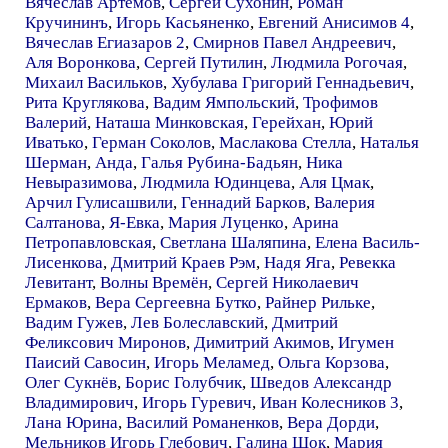
Вячеслав Артемов
,
Сергей Сухонин
,
Роман
Кручининъ
,
Игорь Касьяненко
,
Евгений Анисимов 4
,
Вячеслав Егиазаров 2
,
Смирнов Павел Андреевич
,
Аля Воронкова
,
Сергей Путилин
,
Людмила Рогочая
,
Михаил Васильков
,
Хубулава Григорий Геннадьевич
,
Рита Круглякова
,
Вадим Ямпольский
,
Трофимов
Валерий
,
Наташа Минковская
,
Герейхан
,
Юрий
Иватько
,
Герман Соколов
,
Маслакова Стелла
,
Наталья
Шерман
,
Анда
,
Галья Рубина-Бадьян
,
Ника
Невыразимова
,
Людмила Юдинцева
,
Аля Цмак
,
Арчил Гулисашвили
,
Геннадий Барков
,
Валерия
Салтанова
,
Я-Евка
,
Мария Луценко
,
Арина
Петропавловская
,
Светлана Шаляпина
,
Елена Василь-
Лисенкова
,
Дмитрий Краев Рэм
,
Надя Яга
,
Ревекка
Левитант
,
Волны Времён
,
Сергей Николаевич
Ермаков
,
Вера Сергеевна Бутко
,
Райнер Рильке
,
Вадим Гужев
,
Лев Болеславский
,
Дмитрий
Феликсович Миронов
,
Димитрий Акимов
,
Игумен
Паисий Савосин
,
Игорь Меламед
,
Ольга Корзова
,
Олег Сукнёв
,
Борис Голубчик
,
Шведов Александр
Владимирович
,
Игорь Гуревич
,
Иван Колесников 3
,
Лана Юрина
,
Василий Романенков
,
Вера Дорди
,
Мельников Игорь Глебович
,
Галина Шок
,
Мария