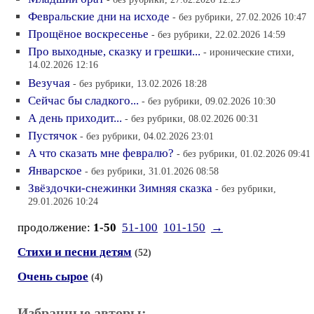
Февральские дни на исходе
- без рубрики, 27.02.2026 10:47
Прощёное воскресенье
- без рубрики, 22.02.2026 14:59
Про выходные, сказку и грешки...
- иронические стихи,
14.02.2026 12:16
Везучая
- без рубрики, 13.02.2026 18:28
Сейчас бы сладкого...
- без рубрики, 09.02.2026 10:30
А день приходит...
- без рубрики, 08.02.2026 00:31
Пустячок
- без рубрики, 04.02.2026 23:01
А что сказать мне февралю?
- без рубрики, 01.02.2026 09:41
Январское
- без рубрики, 31.01.2026 08:58
Звёздочки-снежинки Зимняя сказка
- без рубрики,
29.01.2026 10:24
продолжение:
1-50
51-100
101-150
→
Стихи и песни детям
(52)
Очень сырое
(4)
Избранные авторы: