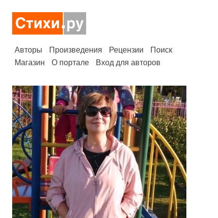
Авторы
Произведения
Рецензии
Поиск
Магазин
О портале
Вход для авторов