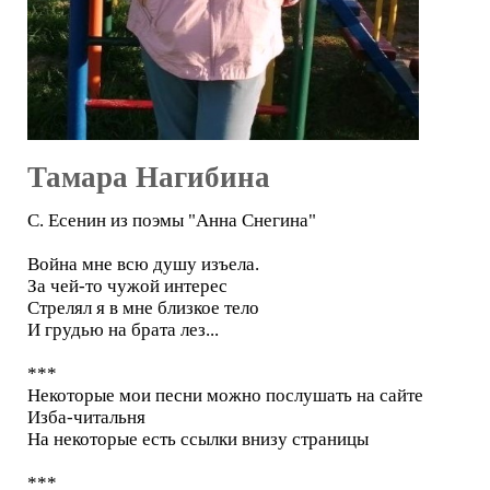
Тамара Нагибина
С. Есенин из поэмы "Анна Снегина"
Война мне всю душу изъела.
За чей-то чужой интерес
Стрелял я в мне близкое тело
И грудью на брата лез...
***
Некоторые мои песни можно послушать на сайте
Изба-читальня
На некоторые есть ссылки внизу страницы
***