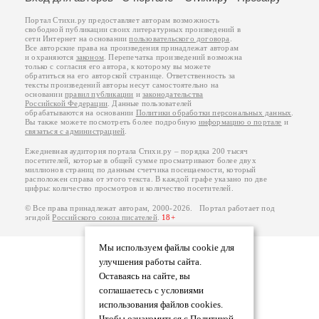
Портал Стихи.ру предоставляет авторам возможность
свободной публикации своих литературных произведений в
сети Интернет на основании
пользовательского договора
.
Все авторские права на произведения принадлежат авторам
и охраняются
законом
. Перепечатка произведений возможна
только с согласия его автора, к которому вы можете
обратиться на его авторской странице. Ответственность за
тексты произведений авторы несут самостоятельно на
основании
правил публикации
и
законодательства
Российской Федерации
. Данные пользователей
обрабатываются на основании
Политики обработки персональных данных
.
Вы также можете посмотреть более подробную
информацию о портале
и
связаться с администрацией
.
Ежедневная аудитория портала Стихи.ру – порядка 200 тысяч
посетителей, которые в общей сумме просматривают более двух
миллионов страниц по данным счетчика посещаемости, который
расположен справа от этого текста. В каждой графе указано по две
цифры: количество просмотров и количество посетителей.
© Все права принадлежат авторам, 2000-2026. Портал работает под
эгидой
Российского союза писателей
.
18+
Мы используем файлы cookie для
улучшения работы сайта.
Оставаясь на сайте, вы
соглашаетесь с условиями
использования файлов cookies.