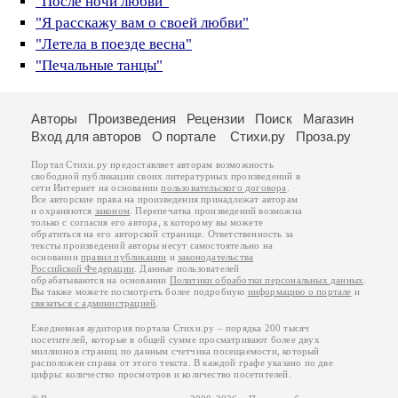
"После ночи любви"
"Я расскажу вам о своей любви"
"Летела в поезде весна"
"Печальные танцы"
Авторы
Произведения
Рецензии
Поиск
Магазин
Вход для авторов
О портале
Стихи.ру
Проза.ру
Портал Стихи.ру предоставляет авторам возможность
свободной публикации своих литературных произведений в
сети Интернет на основании
пользовательского договора
.
Все авторские права на произведения принадлежат авторам
и охраняются
законом
. Перепечатка произведений возможна
только с согласия его автора, к которому вы можете
обратиться на его авторской странице. Ответственность за
тексты произведений авторы несут самостоятельно на
основании
правил публикации
и
законодательства
Российской Федерации
. Данные пользователей
обрабатываются на основании
Политики обработки персональных данных
.
Вы также можете посмотреть более подробную
информацию о портале
и
связаться с администрацией
.
Ежедневная аудитория портала Стихи.ру – порядка 200 тысяч
посетителей, которые в общей сумме просматривают более двух
миллионов страниц по данным счетчика посещаемости, который
расположен справа от этого текста. В каждой графе указано по две
цифры: количество просмотров и количество посетителей.