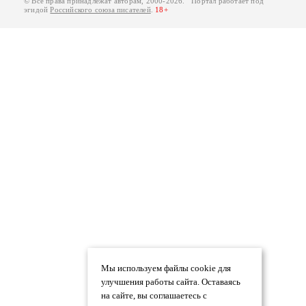
© Все права принадлежат авторам, 2000-2026. Портал работает под
эгидой
Российского союза писателей
.
18+
Мы используем файлы cookie для
улучшения работы сайта. Оставаясь
на сайте, вы соглашаетесь с