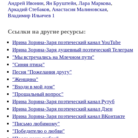
Андрей Ивонин
,
Ян Бруштейн
,
Лара Маркова
,
Аркадий Стебаков
,
Анастасия Малиновская
,
Владимир Ильичев 1
Ссылки на другие ресурсы:
Ирина Зорина-Заря поэтический канал YouTube
Ирина Зорина-Заря душевный поэтический Телеграм
"Мы встречались на Млечном пути"
"Синяя птица"
Песня "Пожелания другу"
"Женщина"
"Входи в мой дом"
"Прощальный вопрос"
Ирина Зорина-Заря поэтический канал Рутуб
Ирина Зорина-Заря поэтический канал Дзен
Ирина Зорина-Заря поэтический канал ВКонтакте
"Письмо любимому"
"Победителю о любви"