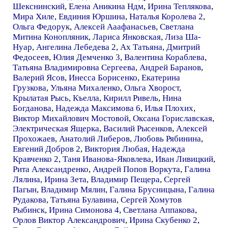
Шекснинский
,
Елена Аникина Ндм
,
Ирина Теплякова
,
Мира Хиле
,
Евдиния Юршина
,
Наталья Королева 2
,
Ольга Федорук
,
Алексей Ааафанасьев
,
Светлана
Митина Конопляник
,
Лариса Янковская
,
Лиза Ша-
Нуар
,
Ангелина Лебедева 2
,
Ах Татьяна
,
Дмитрий
Федосеев
,
Юлия Демченко 3
,
Валентина Кораблева
,
Татьяна Владимировна Сергеева
,
Андрей Баранов
,
Валерий Ясов
,
Инесса Борисенко
,
Екатерина
Грузкова
,
Ульяна Михаленко
,
Ольга Хворост
,
Крылатая Рысь
,
Къелла
,
Кирилл Ривель
,
Нина
Богданова
,
Надежда Максимова 6
,
Илья Плохих
,
Виктор Михайлович Мостовой
,
Оксана Гориславская
,
Электрическая Ящерка
,
Василий Рысенков
,
Алексей
Прохожаев
,
Анатолий Либеров
,
Любовь Рябинина
,
Евгений Добров 2
,
Виктория Любая
,
Надежда
Кравченко 2
,
Таня Иванова-Яковлева
,
Иван Ливицкий
,
Рита Александренко
,
Андрей Попов Воркута
,
Галина
Лялина
,
Ирина Зета
,
Владимир Пещера
,
Сергей
Пагын
,
Владимир Мялин
,
Галина Брусницына
,
Галина
Рудакова
,
Татьяна Булавина
,
Сергей Хомутов
Рыбинск
,
Ирина Симонова 4
,
Светлана Аппакова
,
Орлов Виктор Александрович
,
Ирина Скубенко 2
,