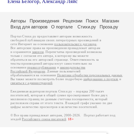
Елена Белогор
,
Александр Ляйс
Авторы
Произведения
Рецензии
Поиск
Магазин
Вход для авторов
О портале
Стихи.ру
Проза.ру
Портал Стихи.ру предоставляет авторам возможность
свободной публикации своих литературных произведений в
сети Интернет на основании
пользовательского договора
.
Все авторские права на произведения принадлежат авторам
и охраняются
законом
. Перепечатка произведений возможна
только с согласия его автора, к которому вы можете
обратиться на его авторской странице. Ответственность за
тексты произведений авторы несут самостоятельно на
основании
правил публикации
и
законодательства
Российской Федерации
. Данные пользователей
обрабатываются на основании
Политики обработки персональных данных
.
Вы также можете посмотреть более подробную
информацию о портале
и
связаться с администрацией
.
Ежедневная аудитория портала Стихи.ру – порядка 200 тысяч
посетителей, которые в общей сумме просматривают более двух
миллионов страниц по данным счетчика посещаемости, который
расположен справа от этого текста. В каждой графе указано по две
цифры: количество просмотров и количество посетителей.
© Все права принадлежат авторам, 2000-2026. Портал работает под
эгидой
Российского союза писателей
.
18+