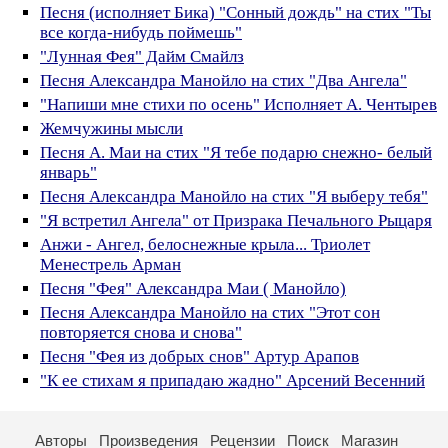
Песня (исполняет Бика) "Сонный дождь" на стих "Ты
все когда-нибудь поймешь"
"Лунная Фея" Дайм Смайлз
Песня Александра Манойло на стих "Два Ангела"
"Напиши мне стихи по осень" Исполняет А. Чентырев
Жемчужины мысли
Песня А. Маи на стих "Я тебе подарю снежно- белый
январь"
Песня Александра Манойло на стих "Я выберу тебя"
"Я встретил Ангела" от Призрака Печального Рыцаря
Анжи - Ангел, белоснежные крыла... Триолет
Менестрель Арман
Песня "Фея" Александра Маи ( Манойло)
Песня Александра Манойло на стих "Этот сон
повторяется снова и снова"
Песня "Фея из добрых снов" Артур Арапов
"К ее стихам я припадаю жадно" Арсений Весенний
Авторы
Произведения
Рецензии
Поиск
Магазин