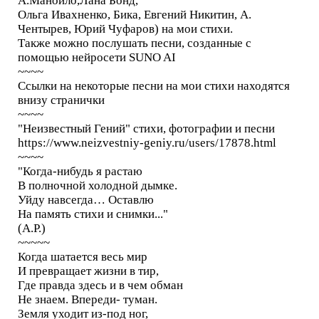
А.Манойло,Лана Бонд,
Ольга Ивахненко, Бика, Евгений Никитин, А.
Чентырев, Юрий Чуфаров) на мои стихи.
Также можно послушать песни, созданные с
помощью нейросети SUNO AI
~~~~
Ссылки на некоторые песни на мои стихи находятся
внизу странички
~~~~
"Неизвестный Гений" стихи, фотографии и песни
https://www.neizvestniy-geniy.ru/users/17878.html
~~~~
"Когда-нибудь я растаю
В полночной холодной дымке.
Уйду навсегда… Оставлю
На память стихи и снимки..."
(А.Р.)
~~~~~
Когда шатается весь мир
И превращает жизни в тир,
Где правда здесь и в чем обман
Не знаем. Впереди- туман.
Земля уходит из-под ног,