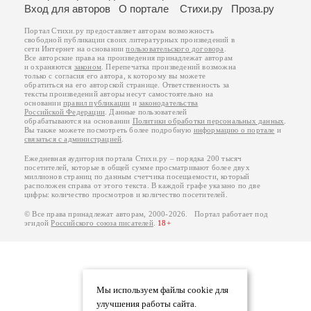
Вход для авторов
О портале
Стихи.ру
Проза.ру
Портал Стихи.ру предоставляет авторам возможность
свободной публикации своих литературных произведений в
сети Интернет на основании
пользовательского договора
.
Все авторские права на произведения принадлежат авторам
и охраняются
законом
. Перепечатка произведений возможна
только с согласия его автора, к которому вы можете
обратиться на его авторской странице. Ответственность за
тексты произведений авторы несут самостоятельно на
основании
правил публикации
и
законодательства
Российской Федерации
. Данные пользователей
обрабатываются на основании
Политики обработки персональных данных
.
Вы также можете посмотреть более подробную
информацию о портале
и
связаться с администрацией
.
Ежедневная аудитория портала Стихи.ру – порядка 200 тысяч
посетителей, которые в общей сумме просматривают более двух
миллионов страниц по данным счетчика посещаемости, который
расположен справа от этого текста. В каждой графе указано по две
цифры: количество просмотров и количество посетителей.
© Все права принадлежат авторам, 2000-2026. Портал работает под
эгидой
Российского союза писателей
.
18+
Мы используем файлы cookie для
улучшения работы сайта.