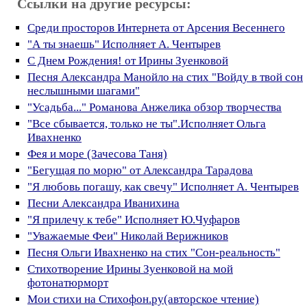
Ссылки на другие ресурсы:
Среди просторов Интернета от Арсения Весеннего
"А ты знаешь" Исполняет А. Чентырев
С Днем Рождения! от Ирины Зуенковой
Песня Александра Манойло на стих "Войду в твой сон
неслышными шагами"
"Усадьба..." Романова Анжелика обзор творчества
"Все сбывается, только не ты".Исполняет Ольга
Ивахненко
Фея и море (Зачесова Таня)
"Бегущая по морю" от Александра Тарадова
"Я любовь погашу, как свечу" Исполняет А. Чентырев
Песни Александра Иванихина
"Я прилечу к тебе" Исполняет Ю.Чуфаров
"Уважаемые Феи" Николай Верижников
Песня Ольги Ивахненко на стих "Сон-реальность"
Стихотворение Ирины Зуенковой на мой
фотонатюрморт
Мои стихи на Стихофон.ру(авторское чтение)