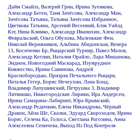
Дайм Смайлз
,
Валерий Грин
,
Ирина Зуенкова
,
Александр Беген
,
Таня Зачёсова
,
Александр Маи
,
Зачёсова Татьяна
,
Татьяна Зачёсова Избранное
,
Цветкова Татьяна
,
Арсений Весенний
,
Блэк Уайлд
Кэт
,
Нина Климко
,
Александр Иванихин
,
Александр
Февральский
,
Ольга Обухова
,
Маленькие Феи
,
Николай Верижников
,
Альбина Абидонская
,
Венера
13
,
Косиченко Бр
,
Рыцарский Турнир
,
Павел Малов
,
Александр Котлин
,
Наталия Орайло
,
Лара Мишанова
,
Эндион
,
Новогодний Маскарад
,
Изумрудное
Княжество
,
Ирина Савинова
,
Андрей
Краснобородько
,
Призрак Печального Рыцаря
,
Наталья Гегер
,
Борис Нечеухин
,
Лана Бонд
,
Владимир Лапушинский
,
Петрушка 3
,
Владимир
Литвишко
,
Нижегородские Лирики
,
Ира Андерсен
,
Ирина Самарина-Лабиринт
,
Юра Крымский
,
Александр Редичкин
,
Елена Никандрова
,
Чёрный
Дракон
,
Айла Ше
,
Сказки
,
Эдуард Скороходов
,
Ирина
Борис
,
Селена Ка
,
Голоса
,
Светлана Рагозина
,
Анна
Алексеевна Сеничева
,
Выход Из Под Контроля