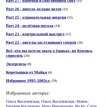
Part 27 - бабочки в собственном соку
(11)
Part 26 - иногда должно везти
(21)
Part 25 - отрицательная энергия
(15)
Part 24 - нелётная погода
(14)
Part 23 - контрольный выстрел
(17)
Part 22 - ангелы заслуживают смерти
(16)
Всё, что вы хотели знать о ёжиках, но боялись
спросить
(24)
Экзерсисы
(8)
Коротышки от Майка
(6)
Избранное 1995-2005г.г.
(78)
Избранные авторы:
Ольга Василевская
,
Ольга Василевская -Новое
,
Евгения Костюкова
,
Нора Никанорова
,
Ви Ко
,
Сэтта
,