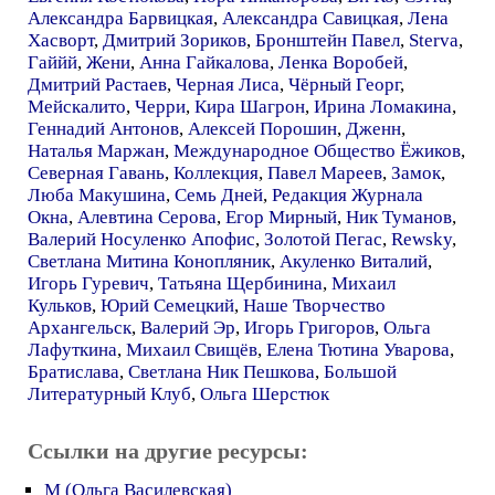
Александра Барвицкая
,
Александра Савицкая
,
Лена
Хасворт
,
Дмитрий Зориков
,
Бронштейн Павел
,
Sterva
,
Гаййй
,
Жени
,
Анна Гайкалова
,
Ленка Воробей
,
Дмитрий Растаев
,
Черная Лиса
,
Чёрный Георг
,
Мейскалито
,
Черри
,
Кира Шагрон
,
Ирина Ломакина
,
Геннадий Антонов
,
Алексей Порошин
,
Дженн
,
Наталья Маржан
,
Международное Общество Ёжиков
,
Северная Гавань
,
Коллекция
,
Павел Мареев
,
Замок
,
Люба Макушина
,
Семь Дней
,
Редакция Журнала
Окна
,
Алевтина Серова
,
Егор Мирный
,
Ник Туманов
,
Валерий Носуленко Апофис
,
Золотой Пегас
,
Rewsky
,
Светлана Митина Конопляник
,
Акуленко Виталий
,
Игорь Гуревич
,
Татьяна Щербинина
,
Михаил
Кульков
,
Юрий Семецкий
,
Наше Творчество
Архангельск
,
Валерий Эр
,
Игорь Григоров
,
Ольга
Лафуткина
,
Михаил Свищёв
,
Елена Тютина Уварова
,
Братислава
,
Светлана Ник Пешкова
,
Большой
Литературный Клуб
,
Ольга Шерстюк
Ссылки на другие ресурсы:
М (Ольга Василевская)