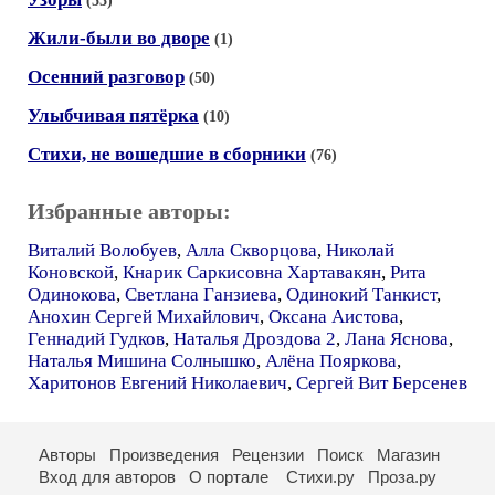
(53)
Жили-были во дворе
(1)
Осенний разговор
(50)
Улыбчивая пятёрка
(10)
Стихи, не вошедшие в сборники
(76)
Избранные авторы:
Виталий Волобуев
,
Алла Скворцова
,
Николай
Коновской
,
Кнарик Саркисовна Хартавакян
,
Рита
Одинокова
,
Светлана Ганзиева
,
Одинокий Танкист
,
Анохин Сергей Михайлович
,
Оксана Аистова
,
Геннадий Гудков
,
Наталья Дроздова 2
,
Лана Яснова
,
Наталья Мишина Солнышко
,
Алёна Пояркова
,
Харитонов Евгений Николаевич
,
Сергей Вит Берсенев
Авторы
Произведения
Рецензии
Поиск
Магазин
Вход для авторов
О портале
Стихи.ру
Проза.ру