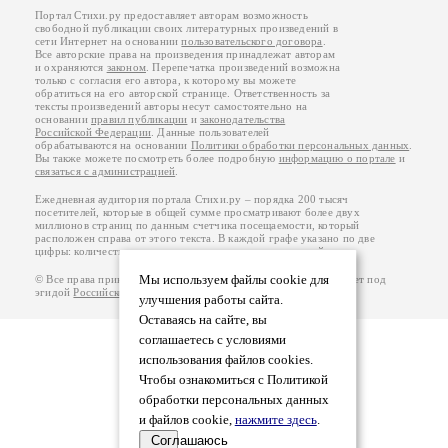
Портал Стихи.ру предоставляет авторам возможность
свободной публикации своих литературных произведений в
сети Интернет на основании
пользовательского договора
.
Все авторские права на произведения принадлежат авторам
и охраняются
законом
. Перепечатка произведений возможна
только с согласия его автора, к которому вы можете
обратиться на его авторской странице. Ответственность за
тексты произведений авторы несут самостоятельно на
основании
правил публикации
и
законодательства
Российской Федерации
. Данные пользователей
обрабатываются на основании
Политики обработки персональных данных
.
Вы также можете посмотреть более подробную
информацию о портале
и
связаться с администрацией
.
Ежедневная аудитория портала Стихи.ру – порядка 200 тысяч
посетителей, которые в общей сумме просматривают более двух
миллионов страниц по данным счетчика посещаемости, который
расположен справа от этого текста. В каждой графе указано по две
цифры: количество просмотров и количество посетителей.
Мы используем файлы cookie для
© Все права принадлежат авторам, 2000-2026. Портал работает под
эгидой
Российского союза писателей
.
18+
улучшения работы сайта.
Оставаясь на сайте, вы
соглашаетесь с условиями
использования файлов cookies.
Чтобы ознакомиться с Политикой
обработки персональных данных
и файлов cookie,
нажмите здесь
.
Соглашаюсь