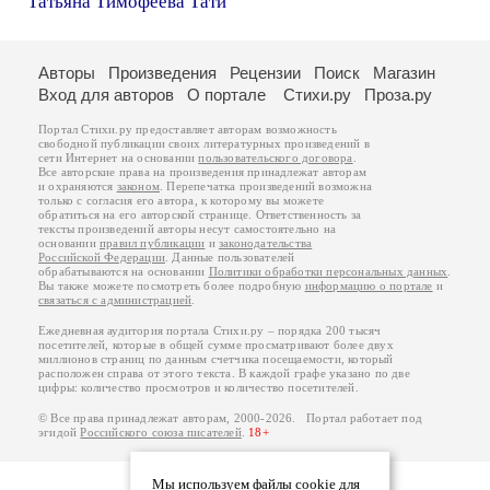
Татьяна Тимофеева Тати
Авторы
Произведения
Рецензии
Поиск
Магазин
Вход для авторов
О портале
Стихи.ру
Проза.ру
Портал Стихи.ру предоставляет авторам возможность
свободной публикации своих литературных произведений в
сети Интернет на основании
пользовательского договора
.
Все авторские права на произведения принадлежат авторам
и охраняются
законом
. Перепечатка произведений возможна
только с согласия его автора, к которому вы можете
обратиться на его авторской странице. Ответственность за
тексты произведений авторы несут самостоятельно на
основании
правил публикации
и
законодательства
Российской Федерации
. Данные пользователей
обрабатываются на основании
Политики обработки персональных данных
.
Вы также можете посмотреть более подробную
информацию о портале
и
связаться с администрацией
.
Ежедневная аудитория портала Стихи.ру – порядка 200 тысяч
посетителей, которые в общей сумме просматривают более двух
миллионов страниц по данным счетчика посещаемости, который
расположен справа от этого текста. В каждой графе указано по две
цифры: количество просмотров и количество посетителей.
© Все права принадлежат авторам, 2000-2026. Портал работает под
эгидой
Российского союза писателей
.
18+
Мы используем файлы cookie для