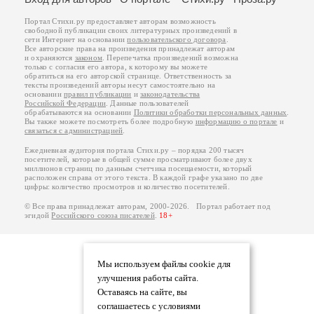
Портал Стихи.ру предоставляет авторам возможность
свободной публикации своих литературных произведений в
сети Интернет на основании
пользовательского договора
.
Все авторские права на произведения принадлежат авторам
и охраняются
законом
. Перепечатка произведений возможна
только с согласия его автора, к которому вы можете
обратиться на его авторской странице. Ответственность за
тексты произведений авторы несут самостоятельно на
основании
правил публикации
и
законодательства
Российской Федерации
. Данные пользователей
обрабатываются на основании
Политики обработки персональных данных
.
Вы также можете посмотреть более подробную
информацию о портале
и
связаться с администрацией
.
Ежедневная аудитория портала Стихи.ру – порядка 200 тысяч
посетителей, которые в общей сумме просматривают более двух
миллионов страниц по данным счетчика посещаемости, который
расположен справа от этого текста. В каждой графе указано по две
цифры: количество просмотров и количество посетителей.
© Все права принадлежат авторам, 2000-2026. Портал работает под
эгидой
Российского союза писателей
.
18+
Мы используем файлы cookie для
улучшения работы сайта.
Оставаясь на сайте, вы
соглашаетесь с условиями