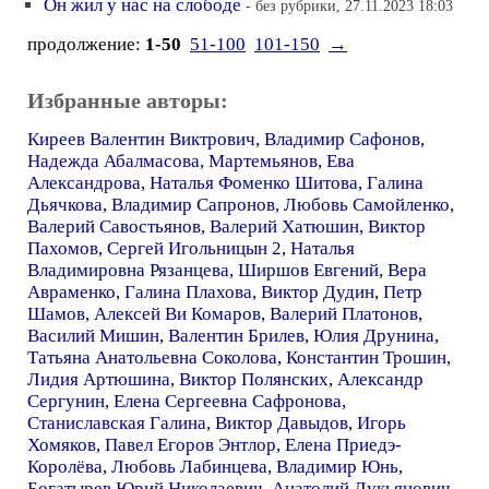
Он жил у нас на слободе
- без рубрики, 27.11.2023 18:03
продолжение:
1-50
51-100
101-150
→
Избранные авторы:
Киреев Валентин Виктрович
,
Владимир Сафонов
,
Надежда Абалмасова
,
Мартемьянов
,
Ева
Александрова
,
Наталья Фоменко Шитова
,
Галина
Дьячкова
,
Владимир Сапронов
,
Любовь Самойленко
,
Валерий Савостьянов
,
Валерий Хатюшин
,
Виктор
Пахомов
,
Сергей Игольницын 2
,
Наталья
Владимировна Рязанцева
,
Ширшов Евгений
,
Вера
Авраменко
,
Галина Плахова
,
Виктор Дудин
,
Петр
Шамов
,
Алексей Ви Комаров
,
Валерий Платонов
,
Василий Мишин
,
Валентин Брилев
,
Юлия Друнина
,
Татьяна Анатольевна Соколова
,
Константин Трошин
,
Лидия Артюшина
,
Виктор Полянских
,
Александр
Сергунин
,
Елена Сергеевна Сафронова
,
Станиславская Галина
,
Виктор Давыдов
,
Игорь
Хомяков
,
Павел Егоров Энтлор
,
Елена Приедэ-
Королёва
,
Любовь Лабинцева
,
Владимир Юнь
,
Богатырев Юрий Николаевич
,
Анатолий Лукьянович