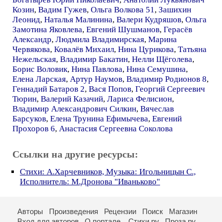
Козин
,
Вадим Гужев
,
Ольга Волкова 51
,
Зашихин
Леонид
,
Наталья Малинина
,
Валери Кудряшов
,
Ольга
Замотина Яковлева
,
Евгений Шушманов
,
Герасёв
Александр
,
Людмила Владимирская
,
Марина
Червякова
,
Ковалёв Михаил
,
Нина Цурикова
,
Татьяна
Нежельская
,
Владимир Бакатин
,
Нелли Щёголева
,
Борис Воловик
,
Нина Павлова
,
Нина Семушина
,
Елена Ларская
,
Артур Наумов
,
Владимир Родионов 8
,
Геннадий Батаров 2
,
Вася Попов
,
Георгий Сергеевич
Тюрин
,
Валерий Казачий
,
Лариса Фелисион
,
Владимир Александрович Силкин
,
Вячеслав
Барсуков
,
Елена Трунина Ефимычева
,
Евгений
Прохоров 6
,
Анастасия Сергеевна Соколова
Ссылки на другие ресурсы:
Стихи: А.Харчевников, Музыка: Игольницын С.,
Исполнитель: М.Дронова "Иваньково"
Авторы
Произведения
Рецензии
Поиск
Магазин
Вход для авторов
О портале
Стихи.ру
Проза.ру