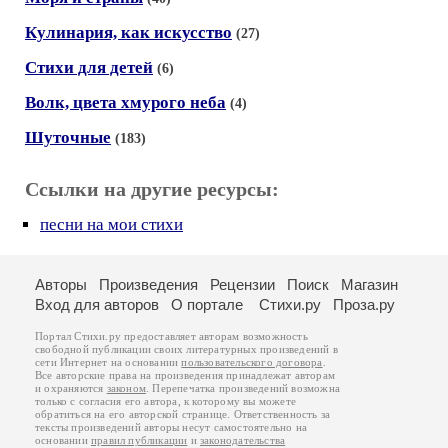
Кулинария, как искусство
(27)
Стихи для детей
(6)
Волк, цвета хмурого неба
(4)
Шуточные
(183)
Ссылки на другие ресурсы:
песни на мои стихи
Авторы
Произведения
Рецензии
Поиск
Магазин
Вход для авторов
О портале
Стихи.ру
Проза.ру
Портал Стихи.ру предоставляет авторам возможность
свободной публикации своих литературных произведений в
сети Интернет на основании
пользовательского договора
.
Все авторские права на произведения принадлежат авторам
и охраняются
законом
. Перепечатка произведений возможна
только с согласия его автора, к которому вы можете
обратиться на его авторской странице. Ответственность за
тексты произведений авторы несут самостоятельно на
основании
правил публикации
и
законодательства