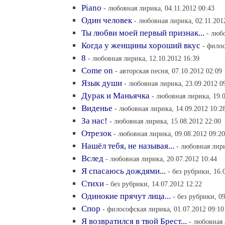
Piano
- любовная лирика, 04.11.2012 00:43
Один человек
- любовная лирика, 02.11.201
Ты любви моей первый признак...
- люб
Когда у женщины хороший вкус
- филос
8
- любовная лирика, 12.10.2012 16:39
Come on
- авторская песня, 07.10.2012 02:09
Язык души
- любовная лирика, 23.09.2012 0
Дурак и Маньячка
- любовная лирика, 19.0
Виденье
- любовная лирика, 14.09.2012 10:2
За нас!
- любовная лирика, 15.08.2012 22:00
Отрезок
- любовная лирика, 09.08.2012 09:20
Нашёл тебя, не называя...
- любовная лири
Вслед
- любовная лирика, 20.07.2012 10:44
Я спасаюсь дождями...
- без рубрики, 16.
Стихи
- без рубрики, 14.07.2012 12:22
Одинокие прячут лица...
- без рубрики, 0
Спор
- философская лирика, 01.07.2012 09:10
Я возвратился в твой Брест...
- любовная 