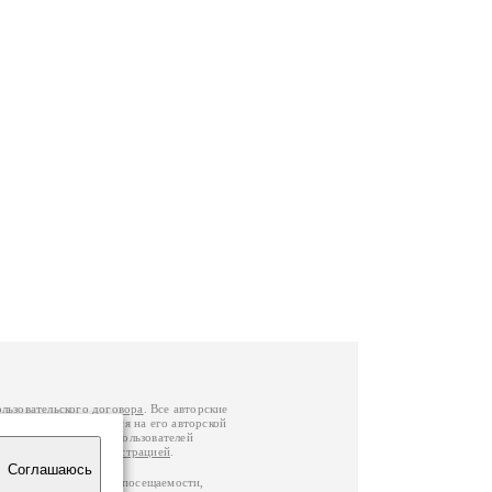
ользовательского договора
. Все авторские
у вы можете обратиться на его авторской
й Федерации
. Данные пользователей
е
и
связаться с администрацией
.
Соглашаюсь
ц по данным счетчика посещаемости,