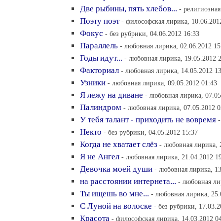
Две рыбины, пять хлебов...
- религиозная
Поэту поэт
- философская лирика, 10.06.201
Фокус
- без рубрики, 04.06.2012 16:33
Параллель
- любовная лирика, 02.06.2012 15
Годы идут...
- любовная лирика, 19.05.2012 
Факториал
- любовная лирика, 14.05.2012 13
Узники
- любовная лирика, 09.05.2012 01:43
Я лежу на диване
- любовная лирика, 07.05
Палиндром
- любовная лирика, 07.05.2012 0
У тебя талант - приходить не вовремя
Некто
- без рубрики, 04.05.2012 15:37
Когда не хватает слёз
- любовная лирика, 
Я не Ангел
- любовная лирика, 21.04.2012 1
Девочка моей души
- любовная лирика, 13
на расстоянии интернета...
- любовная ли
Ты ищешь во мне...
- любовная лирика, 25.
С Луной на волоске
- без рубрики, 17.03.2
Красота
- философская лирика, 14.03.2012 0