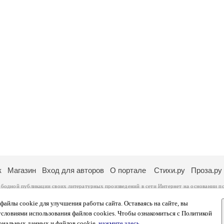
к
Магазин
Вход для авторов
О портале
Стихи.ру
Проза.ру
ободной публикации своих литературных произведений в сети Интернет на основании
п
ся
законом
. Перепечатка произведений возможна только с согласия его автора, к котором
ры несут самостоятельно на основании
правил публикации
и
законодательства Российско
айлы cookie для улучшения работы сайта. Оставаясь на сайте, вы
ональных данных
. Вы также можете посмотреть более подробную
информацию о портал
условиями использования файлов cookies. Чтобы ознакомиться с Политикой
тысяч посетителей, которые в общей сумме просматривают более двух миллионов страни
ональных данных и файлов cookie,
нажмите здесь
.