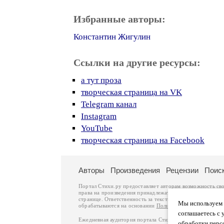
Избранные авторы:
Константин Жигулин
Ссылки на другие ресурсы:
а тут проза
творческая страница на VK
Telegram канал
Instagram
YouTube
творческая страница на Facebook
Авторы
Произведения
Рецензии
Поис
Портал Стихи.ру предоставляет авторам возможность св
права на произведения принадлежат авторам и охраняют
странице. Ответственность за тексты произведений авто
Мы используем ф
обрабатываются на основании
Политики обработки перс
соглашаетесь с 
Ежедневная аудитория портала Стихи.ру – порядка 200 
обработки перс