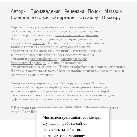
Авторы
Произведения
Рецензии
Поиск
Магазин
Вход для авторов
О портале
Стихи.ру
Проза.ру
Портал Стихи.ру предоставляет авторам возможность
свободной публикации своих литературных произведений в
сети Интернет на основании
пользовательского договора
.
Все авторские права на произведения принадлежат авторам
и охраняются
законом
. Перепечатка произведений возможна
только с согласия его автора, к которому вы можете
обратиться на его авторской странице. Ответственность за
тексты произведений авторы несут самостоятельно на
основании
правил публикации
и
законодательства
Российской Федерации
. Данные пользователей
обрабатываются на основании
Политики обработки персональных данных
.
Вы также можете посмотреть более подробную
информацию о портале
и
связаться с администрацией
.
Ежедневная аудитория портала Стихи.ру – порядка 200 тысяч
посетителей, которые в общей сумме просматривают более двух
миллионов страниц по данным счетчика посещаемости, который
расположен справа от этого текста. В каждой графе указано по две
цифры: количество просмотров и количество посетителей.
© Все права принадлежат авторам, 2000-2026. Портал работает под
эгидой
Российского союза писателей
.
18+
Мы используем файлы cookie для
улучшения работы сайта.
Оставаясь на сайте, вы
соглашаетесь с условиями