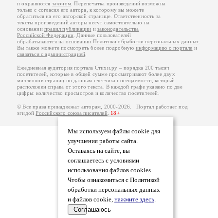
и охраняются
законом
. Перепечатка произведений возможна
только с согласия его автора, к которому вы можете
обратиться на его авторской странице. Ответственность за
тексты произведений авторы несут самостоятельно на
основании
правил публикации
и
законодательства
Российской Федерации
. Данные пользователей
обрабатываются на основании
Политики обработки персональных данных
.
Вы также можете посмотреть более подробную
информацию о портале
и
связаться с администрацией
.
Ежедневная аудитория портала Стихи.ру – порядка 200 тысяч
посетителей, которые в общей сумме просматривают более двух
миллионов страниц по данным счетчика посещаемости, который
расположен справа от этого текста. В каждой графе указано по две
цифры: количество просмотров и количество посетителей.
© Все права принадлежат авторам, 2000-2026. Портал работает под
эгидой
Российского союза писателей
.
18+
Мы используем файлы cookie для
улучшения работы сайта.
Оставаясь на сайте, вы
соглашаетесь с условиями
использования файлов cookies.
Чтобы ознакомиться с Политикой
обработки персональных данных
и файлов cookie,
нажмите здесь
.
Соглашаюсь