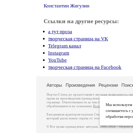
Константин Жигулин
Ссылки на другие ресурсы:
а тут проза
творческая страница на VK
Telegram канал
Instagram
YouTube
творческая страница на Facebook
Авторы
Произведения
Рецензии
Поис
Портал Стихи.ру предоставляет авторам возможность св
права на произведения принадлежат авторам и охраняют
странице. Ответственность за тексты произведений авто
Мы используем ф
обрабатываются на основании
Политики обработки перс
соглашаетесь с 
Ежедневная аудитория портала Стихи.ру – порядка 200 
обработки перс
который расположен справа от этого текста. В каждой гр
© Все права принадлежат авторам, 2000-2026. Портал 