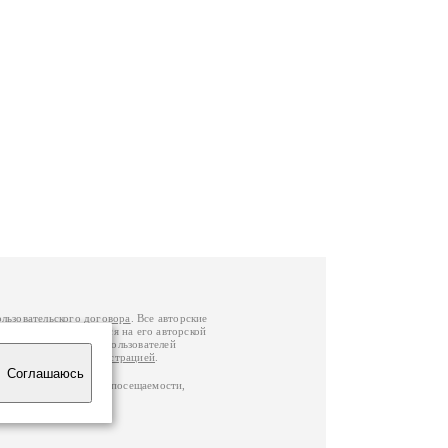
ользовательского договора
. Все авторские
у вы можете обратиться на его авторской
й Федерации
. Данные пользователей
е
и
связаться с администрацией
.
Соглашаюсь
ц по данным счетчика посещаемости,