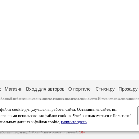
к
Магазин
Вход для авторов
О портале
Стихи.ру
Проза.ру
ободной публикации своих литературных произведений в сети Интернет на основании
п
ся
законом
. Перепечатка произведений возможна только с согласия его автора, к котором
ры несут самостоятельно на основании
правил публикации
и
законодательства Российско
айлы cookie для улучшения работы сайта. Оставаясь на сайте, вы
ональных данных
. Вы также можете посмотреть более подробную
информацию о портал
условиями использования файлов cookies. Чтобы ознакомиться с Политикой
тысяч посетителей, которые в общей сумме просматривают более двух миллионов страни
ональных данных и файлов cookie,
нажмите здесь
.
афе указано по две цифры: количество просмотров и количество посетителей.
работает под эгидой
Российского союза писателей
.
18+