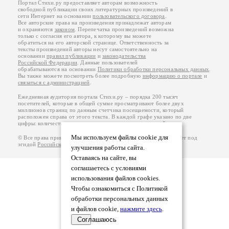
Портал Стихи.ру предоставляет авторам возможность
свободной публикации своих литературных произведений в
сети Интернет на основании
пользовательского договора
.
Все авторские права на произведения принадлежат авторам
и охраняются
законом
. Перепечатка произведений возможна
только с согласия его автора, к которому вы можете
обратиться на его авторской странице. Ответственность за
тексты произведений авторы несут самостоятельно на
основании
правил публикации
и
законодательства
Российской Федерации
. Данные пользователей
обрабатываются на основании
Политики обработки персональных данных
.
Вы также можете посмотреть более подробную
информацию о портале
и
связаться с администрацией
.
Ежедневная аудитория портала Стихи.ру – порядка 200 тысяч
посетителей, которые в общей сумме просматривают более двух
миллионов страниц по данным счетчика посещаемости, который
расположен справа от этого текста. В каждой графе указано по две
цифры: количество просмотров и количество посетителей.
Мы используем файлы cookie для
© Все права принадлежат авторам, 2000-2026. Портал работает под
эгидой
Российского союза писателей
.
18+
улучшения работы сайта.
Оставаясь на сайте, вы
соглашаетесь с условиями
использования файлов cookies.
Чтобы ознакомиться с Политикой
обработки персональных данных
и файлов cookie,
нажмите здесь
.
Соглашаюсь