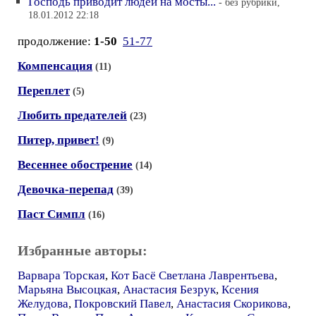
Господь приводит людей на мосты...
- без рубрики,
18.01.2012 22:18
продолжение:
1-50
51-77
Компенсация
(11)
Переплет
(5)
Любить предателей
(23)
Питер, привет!
(9)
Весеннее обострение
(14)
Девочка-перепад
(39)
Паст Симпл
(16)
Избранные авторы:
Варвара Торская
,
Кот Басё Светлана Лаврентьева
,
Марьяна Высоцкая
,
Анастасия Безрук
,
Ксения
Желудова
,
Покровский Павел
,
Анастасия Скорикова
,