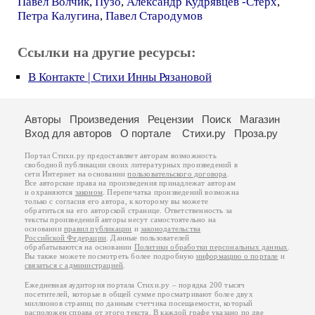
Павел Волчик
,
Пузо
,
Александр Кудрявцев -Стерх
,
Петра Калугина
,
Павел Стародумов
Ссылки на другие ресурсы:
В Контакте | Стихи Инны Рязановой
Авторы
Произведения
Рецензии
Поиск
Магазин
Вход для авторов
О портале
Стихи.ру
Проза.ру
Портал Стихи.ру предоставляет авторам возможность
свободной публикации своих литературных произведений в
сети Интернет на основании
пользовательского договора
.
Все авторские права на произведения принадлежат авторам
и охраняются
законом
. Перепечатка произведений возможна
только с согласия его автора, к которому вы можете
обратиться на его авторской странице. Ответственность за
тексты произведений авторы несут самостоятельно на
основании
правил публикации
и
законодательства
Российской Федерации
. Данные пользователей
обрабатываются на основании
Политики обработки персональных данных
.
Вы также можете посмотреть более подробную
информацию о портале
и
связаться с администрацией
.
Ежедневная аудитория портала Стихи.ру – порядка 200 тысяч
посетителей, которые в общей сумме просматривают более двух
миллионов страниц по данным счетчика посещаемости, который
расположен справа от этого текста. В каждой графе указано по две