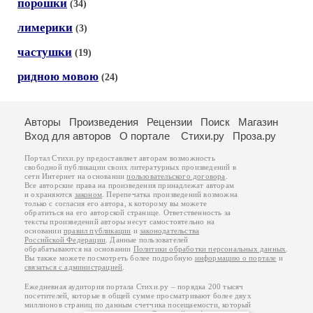
порошки
(34)
лимерики
(3)
частушки
(19)
ридною мовою
(24)
Авторы
Произведения
Рецензии
Поиск
Магазин
Вход для авторов
О портале
Стихи.ру
Проза.ру
Портал Стихи.ру предоставляет авторам возможность
свободной публикации своих литературных произведений в
сети Интернет на основании
пользовательского договора
.
Все авторские права на произведения принадлежат авторам
и охраняются
законом
. Перепечатка произведений возможна
только с согласия его автора, к которому вы можете
обратиться на его авторской странице. Ответственность за
тексты произведений авторы несут самостоятельно на
основании
правил публикации
и
законодательства
Российской Федерации
. Данные пользователей
обрабатываются на основании
Политики обработки персональных данных
.
Вы также можете посмотреть более подробную
информацию о портале
и
связаться с администрацией
.
Ежедневная аудитория портала Стихи.ру – порядка 200 тысяч
посетителей, которые в общей сумме просматривают более двух
миллионов страниц по данным счетчика посещаемости, который