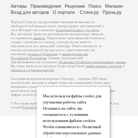
Авторы
Произведения
Рецензии
Поиск
Магазин
Вход для авторов
О портале
Стихи.ру
Проза.ру
Портал Стихи.ру предоставляет авторам возможность
свободной публикации своих литературных произведений в
сети Интернет на основании
пользовательского договора
.
Все авторские права на произведения принадлежат авторам
и охраняются
законом
. Перепечатка произведений возможна
только с согласия его автора, к которому вы можете
обратиться на его авторской странице. Ответственность за
тексты произведений авторы несут самостоятельно на
основании
правил публикации
и
законодательства
Российской Федерации
. Данные пользователей
обрабатываются на основании
Политики обработки персональных данных
.
Вы также можете посмотреть более подробную
информацию о портале
и
связаться с администрацией
.
Ежедневная аудитория портала Стихи.ру – порядка 200 тысяч
посетителей, которые в общей сумме просматривают более двух
миллионов страниц по данным счетчика посещаемости, который
расположен справа от этого текста. В каждой графе указано по две
цифры: количество просмотров и количество посетителей.
Мы используем файлы cookie для
улучшения работы сайта.
© Все права принадлежат авторам, 2000-2026. Портал работает под
эгидой
Российского союза писателей
.
18+
Оставаясь на сайте, вы
соглашаетесь с условиями
использования файлов cookies.
Чтобы ознакомиться с Политикой
обработки персональных данных