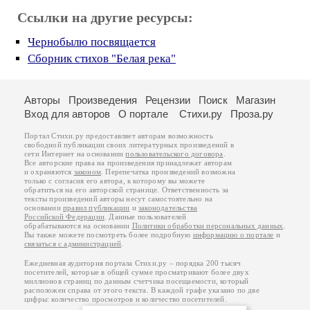
Ссылки на другие ресурсы:
Чернобылю посвящается
Сборник стихов "Белая река"
Авторы
Произведения
Рецензии
Поиск
Магазин
Вход для авторов
О портале
Стихи.ру
Проза.ру
Портал Стихи.ру предоставляет авторам возможность
свободной публикации своих литературных произведений в
сети Интернет на основании
пользовательского договора
.
Все авторские права на произведения принадлежат авторам
и охраняются
законом
. Перепечатка произведений возможна
только с согласия его автора, к которому вы можете
обратиться на его авторской странице. Ответственность за
тексты произведений авторы несут самостоятельно на
основании
правил публикации
и
законодательства
Российской Федерации
. Данные пользователей
обрабатываются на основании
Политики обработки персональных данных
.
Вы также можете посмотреть более подробную
информацию о портале
и
связаться с администрацией
.
Ежедневная аудитория портала Стихи.ру – порядка 200 тысяч
посетителей, которые в общей сумме просматривают более двух
миллионов страниц по данным счетчика посещаемости, который
расположен справа от этого текста. В каждой графе указано по две
цифры: количество просмотров и количество посетителей.