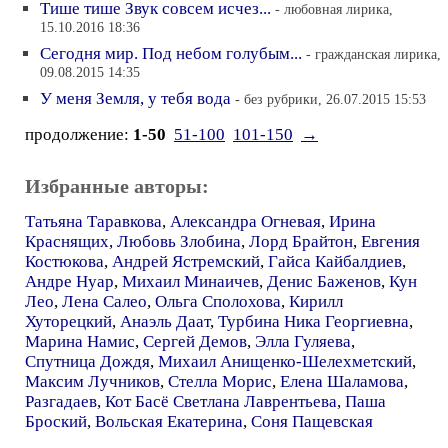
Тише тише Звук совсем исчез...
- любовная лирика,
15.10.2016 18:36
Сегодня мир. Под небом голубым...
- гражданская лирика,
09.08.2015 14:35
У меня Земля, у тебя вода
- без рубрики, 26.07.2015 15:53
продолжение:
1-50
51-100
101-150
→
Избранные авторы:
Татьяна Таравкова
,
Александра Огневая
,
Ирина
Краснящих
,
Любовь Злобина
,
Лорд Брайтон
,
Евгения
Костюкова
,
Андрей Ястремский
,
Гайса Кайбалдиев
,
Андре Нуар
,
Михаил Минаичев
,
Денис Баженов
,
Кун
Лео
,
Лена Салео
,
Ольга Сполохова
,
Кирилл
Хуторецкий
,
Анаэль Даат
,
Турбина Ника Георгиевна
,
Марина Намис
,
Сергей Демов
,
Элла Гуляева
,
Спутница Дождя
,
Михаил Анищенко-Шелехметский
,
Максим Лучников
,
Стелла Морис
,
Елена Шаламова
,
Разгадаев
,
Кот Басё Светлана Лаврентьева
,
Паша
Броский
,
Вольская Екатерина
,
Соня Пащевская