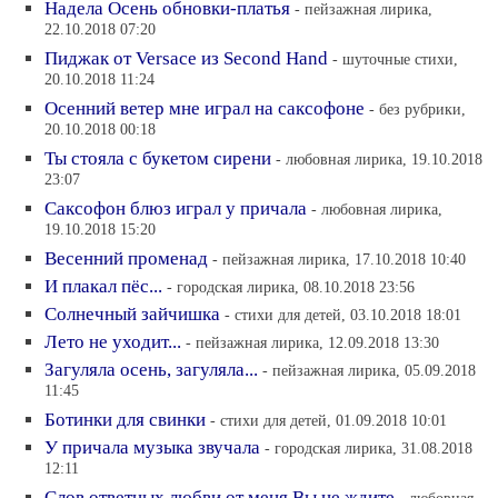
Надела Осень обновки-платья
- пейзажная лирика,
22.10.2018 07:20
Пиджак от Versace из Second Hand
- шуточные стихи,
20.10.2018 11:24
Осенний ветер мне играл на саксофоне
- без рубрики,
20.10.2018 00:18
Ты стояла с букетом сирени
- любовная лирика, 19.10.2018
23:07
Саксофон блюз играл у причала
- любовная лирика,
19.10.2018 15:20
Весенний променад
- пейзажная лирика, 17.10.2018 10:40
И плакал пёс...
- городская лирика, 08.10.2018 23:56
Солнечный зайчишка
- стихи для детей, 03.10.2018 18:01
Лето не уходит...
- пейзажная лирика, 12.09.2018 13:30
Загуляла осень, загуляла...
- пейзажная лирика, 05.09.2018
11:45
Ботинки для свинки
- стихи для детей, 01.09.2018 10:01
У причала музыка звучала
- городская лирика, 31.08.2018
12:11
Слов ответных любви от меня Вы не ждите