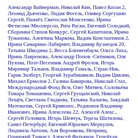
Александр Вайнерман
,
Николай Кин
,
Павел Коган 2
,
Леонид Дьяченко
,
Лидия Фогель
,
Оливер Сергушин
Сергей
,
Панаёт
,
Святослав Моисеенко
,
Ирина
Фетисова-Мюллерсон
,
Рита Раски
,
Евгений Солодкий
,
Сборники Стихов Конкурс
,
Сергей Капитонов
,
Ирина
Туманова
,
Алевтина Маркова
,
Вадим Константинов 2
,
Ирина Самарина-Лабиринт
,
Владимир Кузнецов 20
,
Татьяна Шкодина 2
,
Весса Блюменбаум
,
Ольга Лиха
,
Ирина Лавренова
,
Александр Попов -Ситников
,
Оля
Пухова
,
Поэт-Песенник Андрей Фролов
,
Игорь
Миримир Тальков
,
Владимир Гамаль
,
Стран-Ник
,
Гарик Зилберт
,
Георгий Зурабишвили
,
Вадим Цивлин
,
Михаил Ермолов 2
,
Галина Бикирова
,
Николай Стах
,
Международный Фонд Всм
,
Олег Митяев
,
Соловьёва
Тамара Томашевна
,
Сергей Грущанский
,
Николай
Лещёв
,
Светлана Гладкова
,
Татьяна Халаева
,
Заядлый
Математик
,
Сергей Кривонос
,
Родионов Владимир
Иванович
,
Ирина Алексеева 22
,
Алексей Алекс.
,
Сергей Головков
,
Игорь Шевчук
,
Тереза Шатилова
,
Санкт-Петербург
,
Евгений Юрьевич Меркулов
,
Людмила Антони
,
Аля Воронкова
,
Непринц
,
Одинокий Танкист
,
Алексей Фатьянов
,
Герейхан
,