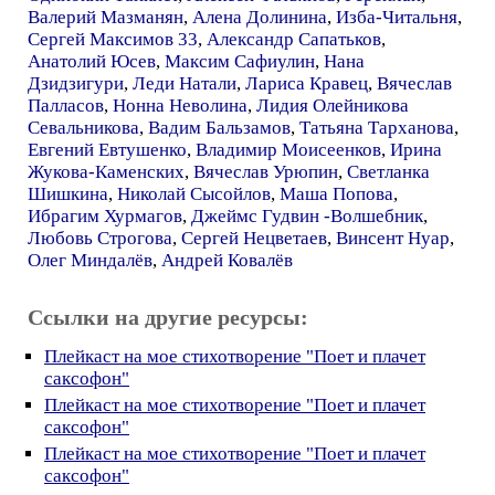
Валерий Мазманян
,
Алена Долинина
,
Изба-Читальня
,
Сергей Максимов 33
,
Александр Сапатьков
,
Анатолий Юсев
,
Максим Сафиулин
,
Нана
Дзидзигури
,
Леди Натали
,
Лариса Кравец
,
Вячеслав
Палласов
,
Нонна Неволина
,
Лидия Олейникова
Севальникова
,
Вадим Бальзамов
,
Татьяна Тарханова
,
Евгений Евтушенко
,
Владимир Моисеенков
,
Ирина
Жукова-Каменских
,
Вячеслав Урюпин
,
Светланка
Шишкина
,
Николай Сысойлов
,
Маша Попова
,
Ибрагим Хурмагов
,
Джеймс Гудвин -Волшебник
,
Любовь Строгова
,
Сергей Нецветаев
,
Винсент Нуар
,
Олег Миндалёв
,
Андрей Ковалёв
Ссылки на другие ресурсы:
Плейкаст на мое стихотворение "Поет и плачет
саксофон"
Плейкаст на мое стихотворение "Поет и плачет
саксофон"
Плейкаст на мое стихотворение "Поет и плачет
саксофон"