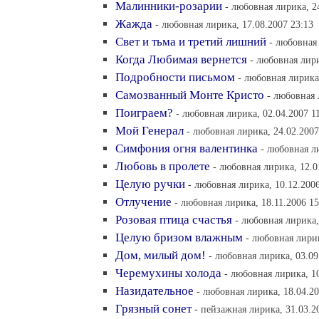
Малинники-розарии
- любовная лирика, 2
Жажда
- любовная лирика, 17.08.2007 23:13
Свет и тьма и третий лишний
- любовная 
Когда Любимая вернется
- любовная лири
Подробности письмом
- любовная лирика
Самозванный Монте Кристо
- любовная 
Поиграем?
- любовная лирика, 02.04.2007 1
Мой Генерал
- любовная лирика, 24.02.2007
Симфония огня валентинка
- любовная л
Любовь в пролете
- любовная лирика, 12.0
Целую ручки
- любовная лирика, 10.12.2006
Отлучение
- любовная лирика, 18.11.2006 15
Розовая птица счастья
- любовная лирика,
Целую бризом влажным
- любовная лирик
Дом, милый дом!
- любовная лирика, 03.09
Черемухины холода
- любовная лирика, 1
Назидательное
- любовная лирика, 18.04.20
Грязный сонет
- пейзажная лирика, 31.03.2