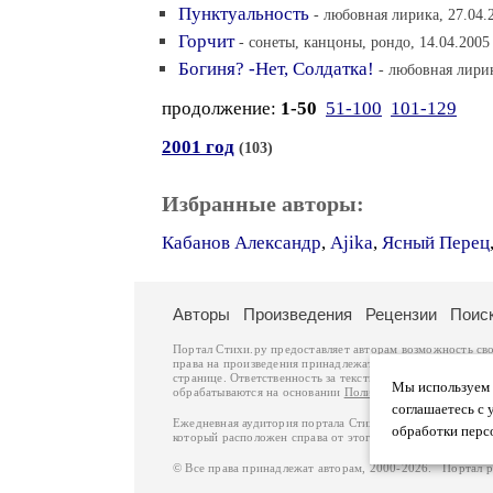
Пунктуальность
- любовная лирика, 27.04.
Горчит
- сонеты, канцоны, рондо, 14.04.2005
Богиня? -Нет, Солдатка!
- любовная лирик
продолжение:
1-50
51-100
101-129
2001 год
(103)
Избранные авторы:
Кабанов Александр
,
Ajika
,
Ясный Перец
Авторы
Произведения
Рецензии
Поис
Портал Стихи.ру предоставляет авторам возможность св
права на произведения принадлежат авторам и охраняют
странице. Ответственность за тексты произведений авто
Мы используем ф
обрабатываются на основании
Политики обработки перс
соглашаетесь с 
Ежедневная аудитория портала Стихи.ру – порядка 200 
обработки перс
который расположен справа от этого текста. В каждой гр
© Все права принадлежат авторам, 2000-2026. Портал 