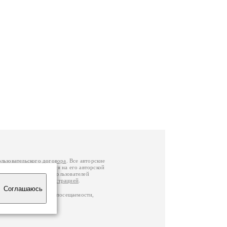
ользовательского договора
. Все авторские
у вы можете обратиться на его авторской
й Федерации
. Данные пользователей
е
и
связаться с администрацией
.
Соглашаюсь
ц по данным счетчика посещаемости,