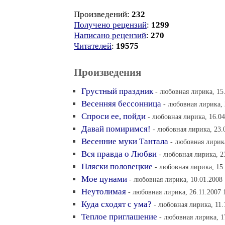
Произведений:
232
Получено рецензий
:
1299
Написано рецензий
:
270
Читателей
:
19575
Произведения
Грустный праздник
- любовная лирика, 15.
Весенняя бессонница
- любовная лирика, 
Спроси ее, пойди
- любовная лирика, 16.04
Давай помиримся!
- любовная лирика, 23.
Весенние муки Тантала
- любовная лирика
Вся правда о Любви
- любовная лирика, 2
Пляски половецкие
- любовная лирика, 15.
Мое цунами
- любовная лирика, 10.01.2008 
Неутолимая
- любовная лирика, 26.11.2007 
Куда сходят с ума?
- любовная лирика, 11.
Теплое приглашение
- любовная лирика, 1