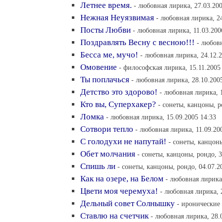
Летнее время.
- любовная лирика, 27.03.200
Нежная Неуязвимая
- любовная лирика, 2
Посты Любви
- любовная лирика, 11.03.200
Поздравлять Весну с весною!!!
- любовн
Бесса ме, мучо!
- любовная лирика, 24.12.2
Омовение
- философская лирика, 15.11.2005
Ты поплачься
- любовная лирика, 28.10.200
Детство это здорово!
- любовная лирика, 
Кто вы, Суперхакер?
- сонеты, канцоны, р
Ломка
- любовная лирика, 15.09.2005 14:33
Сотвори тепло
- любовная лирика, 11.09.20
С голодухи не напутай!
- сонеты, канцоны
Обет молчания
- сонеты, канцоны, рондо, 3
Спишь ли
- сонеты, канцоны, рондо, 04.07.2
Как на озере, на Белом
- любовная лирика,
Цвети моя черемуха!
- любовная лирика, 
Дельный совет Солнышку
- иронические 
Ставлю на счетчик
- любовная лирика, 28.