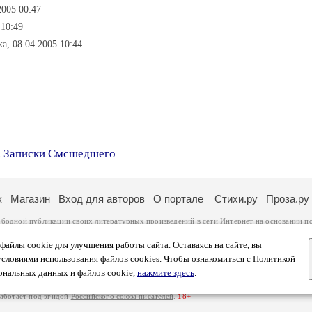
2005 00:47
 10:49
а, 08.04.2005 10:44
,
Записки Смсшедшего
к
Магазин
Вход для авторов
О портале
Стихи.ру
Проза.ру
ободной публикации своих литературных произведений в сети Интернет на основании
п
ся
законом
. Перепечатка произведений возможна только с согласия его автора, к котором
ры несут самостоятельно на основании
правил публикации
и
законодательства Российско
айлы cookie для улучшения работы сайта. Оставаясь на сайте, вы
ональных данных
. Вы также можете посмотреть более подробную
информацию о портал
условиями использования файлов cookies. Чтобы ознакомиться с Политикой
тысяч посетителей, которые в общей сумме просматривают более двух миллионов страни
ональных данных и файлов cookie,
нажмите здесь
.
афе указано по две цифры: количество просмотров и количество посетителей.
работает под эгидой
Российского союза писателей
.
18+