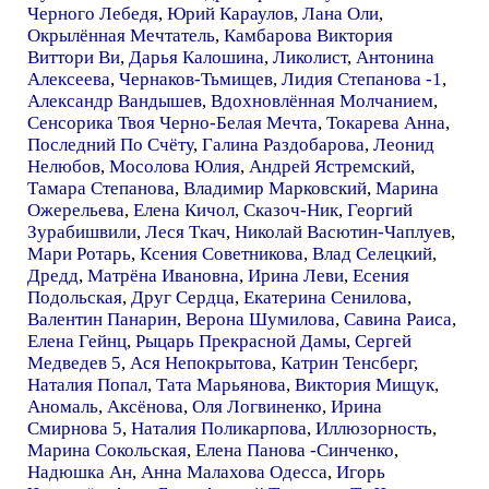
Черного Лебедя
,
Юрий Караулов
,
Лана Оли
,
Окрылённая Мечтатель
,
Камбарова Виктория
Виттори Ви
,
Дарья Калошина
,
Ликолист
,
Антонина
Алексеева
,
Чернаков-Тьмищев
,
Лидия Степанова -1
,
Александр Вандышев
,
Вдохновлённая Молчанием
,
Сенсорика Твоя Черно-Белая Мечта
,
Токарева Анна
,
Последний По Счёту
,
Галина Раздобарова
,
Леонид
Нелюбов
,
Мосолова Юлия
,
Андрей Ястремский
,
Тамара Степанова
,
Владимир Марковский
,
Марина
Ожерельева
,
Елена Кичол
,
Сказоч-Ник
,
Георгий
Зурабишвили
,
Леся Ткач
,
Николай Васютин-Чаплуев
,
Мари Ротарь
,
Ксения Советникова
,
Влад Селецкий
,
Дредд
,
Матрёна Ивановна
,
Ирина Леви
,
Есения
Подольская
,
Друг Сердца
,
Екатерина Сенилова
,
Валентин Панарин
,
Верона Шумилова
,
Савина Раиса
,
Елена Гейнц
,
Рыцарь Прекрасной Дамы
,
Сергей
Медведев 5
,
Ася Непокрытова
,
Катрин Тенсберг
,
Наталия Попал
,
Тата Марьянова
,
Виктория Мищук
,
Аномаль
,
Аксёнова
,
Оля Логвиненко
,
Ирина
Смирнова 5
,
Наталия Поликарпова
,
Иллюзорность
,
Марина Сокольская
,
Елена Панова -Синченко
,
Надюшка Ан
,
Анна Малахова Одесса
,
Игорь