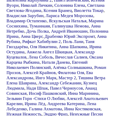
Валентина Карпунина 2
,
Павел Бойчевский
,
Ксения
Вуори
,
Николай Личкин
,
Солонина Елена
,
Светлана
Светлова-Ягодина
,
Ксения Бранец
,
Виолетта Токар
,
Владислав Зарубин
,
Лариса Медея Морозова
,
Владимир Остапенко
,
Яскульская Наталья
,
Марина
Соснихина
,
Туманнаяя
,
Галинушка Немова
,
Анна
Нетребко
,
Дочь Полка
,
Андрей Иванюшин
,
Полонина
Ирина
,
Анна Цверг
,
Драбенко Юрий Экспромт
,
Анна
Рубина
,
Рифкат Хабибулин 2
,
Поль Лани
,
Таня
Гвоздарёва
,
Оля Никитина
,
Анна Шапкина
,
Ирина
Остудина
,
Анжела Ангел Шкицкая
,
Александр
Куцевалов
,
Лена Соболь
,
Вячеслав Салиев
,
Оксана
Карцева Рыбкина
,
Натали Данева
,
Евгений
Николаевич Полянский
,
Алёнка Солнышкина
,
Роман
Прозов
,
Алексей Крайнов
,
Филатова Оля
,
Ева
Александрова
,
Инго Марк
,
Мастер 2
,
Тишина Ветра
Елена Шаврина
,
Александр Себежанин
,
Кузнец
Людмила
,
Надя Шпак
,
Павел Черноусов
,
Анаид
Совинская
,
Иосиф Пашковский
,
Инна Маринина
,
Зельвин Горн -Стихи О Любви
,
Алексей Анатольевич
Карелин
,
Ирина Лёд
,
Андреева Катерина
,
Лена
Лебеденко
,
Галина Ахматова
,
Инна Костяковская
,
Нужная Нежность
,
Эндрю Фриз
,
Ненужные Песни