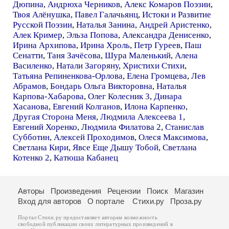
Дюпина
,
Андрюха Черников
,
Алекс Комаров Поэзии
,
Твоя Алёнушка
,
Павел Галачьянц
,
Истоки и Развитие
Русской Поэзии
,
Наталья Занина
,
Андрей Аристенко
,
Алек Кример
,
Эльза Попова
,
Александра Денисенко
,
Ирина Архипова
,
Ирина Хроль
,
Петр Гуреев
,
Паш
Сенатти
,
Таня Зачёсова
,
Шура Маленький
,
Алена
Василенко
,
Натали Загоряну
,
Христихи Стихи
,
Татьяна Репиненкова-Орлова
,
Елена Громцева
,
Лев
Абрамов
,
Бондарь Ольга Викторовна
,
Наталья
Карпова-Хабарова
,
Олег Колесник 3
,
Динара
Хасанова
,
Евгений Колганов
,
Илона Карпенко
,
Другая Сторона Меня
,
Людмила Алексеева 1
,
Евгений Хоренко
,
Людмила Филатова 2
,
Станислав
Субботин
,
Алексей Проходимов
,
Олеся Максимова
,
Светлана Кири
,
Явсе Еще Дышу Тобой
,
Светлана
Котенко 2
,
Катюша Кабанец
Авторы
Произведения
Рецензии
Поиск
Магазин
Вход для авторов
О портале
Стихи.ру
Проза.ру
Портал Стихи.ру предоставляет авторам возможность
свободной публикации своих литературных произведений в