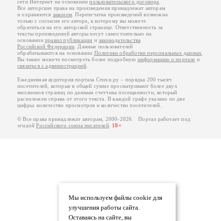
сети Интернет на основании
пользовательского договора
.
Все авторские права на произведения принадлежат авторам
и охраняются
законом
. Перепечатка произведений возможна
только с согласия его автора, к которому вы можете
обратиться на его авторской странице. Ответственность за
тексты произведений авторы несут самостоятельно на
основании
правил публикации
и
законодательства
Российской Федерации
. Данные пользователей
обрабатываются на основании
Политики обработки персональных данных
.
Вы также можете посмотреть более подробную
информацию о портале
и
связаться с администрацией
.
Ежедневная аудитория портала Стихи.ру – порядка 200 тысяч
посетителей, которые в общей сумме просматривают более двух
миллионов страниц по данным счетчика посещаемости, который
расположен справа от этого текста. В каждой графе указано по две
цифры: количество просмотров и количество посетителей.
© Все права принадлежат авторам, 2000-2026. Портал работает под
эгидой
Российского союза писателей
.
18+
Мы используем файлы cookie для
улучшения работы сайта.
Оставаясь на сайте, вы