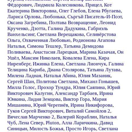
Фёдорович
,
Людмила Колесникова
,
Прицел
,
Кот
Екатерина Викторовна
,
Олег Глебов
,
Елена Рбугаева
,
Лариса Орлова
,
Любонька
,
Съргъй Писатель-И-Поэт
,
Оксана Загребина
,
Полтава Возвращение
,
Леонид
Крученко
,
Дзотта
,
Галина Дадукина
,
Габриэль
Ванхельсинг
,
Светлана Верещакова
,
Селивёрстова
Ольга
,
Охваченная Любовью
,
Родионова Агапова
Наталья
,
Симона Тешлер
,
Татьяна Демидова
Поливаева
,
Анастасия Ларецкая
,
Марина Казачая
,
Он
Ушёл
,
Максим Николаев
,
Ковалева Елена
,
Кира
Ниренберг
,
Ижинка Елена
,
Светлана Лиончук
,
Галина
Телицина Кариба
,
Диана Столярова
,
Татьяна Лутава
,
Милена Ладная
,
Наталья Абина
,
Юлия Мазаник
,
Сергей Шан
,
Политова Светлана
,
Михаил Гонышев
,
Милла Голос
,
Прохор Тундра
,
Юлия Саяпина
,
Юрий
Викторович Калугин
,
Александр Тарбаев
,
Ирина
Юнкина
,
Лидия Земцова
,
Виктор Гора
,
Мария
Мишанина
,
Юрий Черепнёв
,
Ирина Никифорова
,
Гуков Сергей Викторович
,
Виталий Самойлов 2
,
Вячеслав Марченко 2
,
Валерий Кораблин
,
Наталья
Чуб
,
Лена Север
,
Pluton
,
Алла Ларичкина
,
Давид
Синицын
,
Милость Божья
,
Просто Игорь
,
Светлана