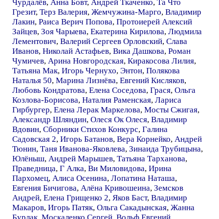
Чурдалёв
,
Анна Бовт
,
Андрей Ткаченко
,
Та Что
Грезит
,
Терз Валерия
,
Жемчужина-Марго
,
Владимир
Лакин
,
Раиса Верич Попова
,
Протоиерей Алексий
Зайцев
,
Зоя Чарыева
,
Екатерина Кирилова
,
Людмила
Лементович
,
Валерий Сергеев Орловский
,
Слава
Иванов
,
Николай Астафьев
,
Вика Дашкова
,
Роман
Чумичев
,
Арина Новгородская
,
Киракосова Лилия
,
Татьяна Мак
,
Игорь Чернухо
,
Энтон
,
Полякова
Наталья 50
,
Марина Лизнёва
,
Евгений Кисляков
,
Любовь Кондратова
,
Елена Соседова
,
Грася
,
Ольга
Козлова-Борисова
,
Наталия Раменская
,
Лариса
Гирбургер
,
Елена Лерак Маркелова
,
Мосты Сжигая
,
Александр Шляндин
,
Олеся Ок Олеся
,
Владимир
Вдовин
,
Сборники Стихов Конкурс
,
Галина
Садовская 2
,
Игорь Батанов
,
Вера Корнейко
,
Андрей
Тюнин
,
Таня Иванова-Яковлева
,
Зинаида Трубицына
,
Юлёныш
,
Андрей Марышев
,
Татьяна Тарханова
,
Праведница
,
Г Алка
,
Ви Миловидова
,
Ирина
Пархомец
,
Алиса Осенина
,
Лопатина Наташа
,
Евгения Бичигова
,
Алёна Кривошеина
,
Земсков
Андрей
,
Елена Грищенко 2
,
Яков Баст
,
Владимир
Макаров
,
Игорь Патяк
,
Ольга Сакадынская
,
Жанна
Бурлак
,
Москаленко Сергей
,
Вольф Евгений