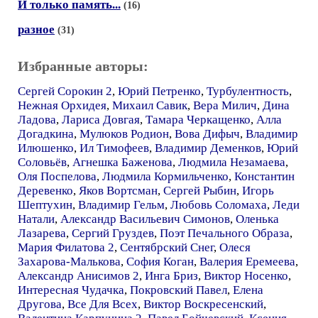
И только память...
(16)
разное
(31)
Избранные авторы:
Сергей Сорокин 2
,
Юрий Петренко
,
Турбулентность
,
Нежная Орхидея
,
Михаил Савик
,
Вера Милич
,
Дина
Ладова
,
Лариса Довгая
,
Тамара Черкащенко
,
Алла
Догадкина
,
Мулюков Родион
,
Вова Дифыч
,
Владимир
Илюшенко
,
Ил Тимофеев
,
Владимир Деменков
,
Юрий
Соловьёв
,
Агнешка Баженова
,
Людмила Незамаева
,
Оля Поспелова
,
Людмила Кормильченко
,
Константин
Деревенко
,
Яков Вортсман
,
Сергей Рыбин
,
Игорь
Шептухин
,
Владимир Гельм
,
Любовь Соломаха
,
Леди
Натали
,
Александр Васильевич Симонов
,
Оленька
Лазарева
,
Сергий Груздев
,
Поэт Печального Образа
,
Мария Филатова 2
,
Сентябрский Снег
,
Олеся
Захарова-Малькова
,
София Коган
,
Валерия Еремеева
,
Александр Анисимов 2
,
Инга Бриз
,
Виктор Носенко
,
Интересная Чудачка
,
Покровский Павел
,
Елена
Другова
,
Все Для Всех
,
Виктор Воскресенский
,