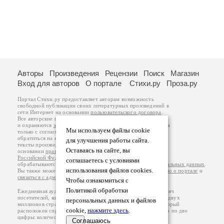
Авторы
Произведения
Рецензии
Поиск
Магазин
Вход для авторов
О портале
Стихи.ру
Проза.ру
Портал Стихи.ру предоставляет авторам возможность
свободной публикации своих литературных произведений в
сети Интернет на основании
пользовательского договора
.
Все авторские права на произведения принадлежат авторам
и охраняются
законом
. Перепечатка произведений возможна
Мы используем файлы cookie
только с согласия его автора, к которому вы можете
обратиться на его авторской странице. Ответственность за
для улучшения работы сайта.
тексты произведений авторы несут самостоятельно на
Оставаясь на сайте, вы
основании
правил публикации
и
законодательства
Российской Федерации
. Данные пользователей
соглашаетесь с условиями
обрабатываются на основании
Политики обработки персональных данных
.
использования файлов cookies.
Вы также можете посмотреть более подробную
информацию о портале
и
связаться с администрацией
.
Чтобы ознакомиться с
Политикой обработки
Ежедневная аудитория портала Стихи.ру – порядка 200 тысяч
посетителей, которые в общей сумме просматривают более двух
персональных данных и файлов
миллионов страниц по данным счетчика посещаемости, который
cookie,
нажмите здесь
.
расположен справа от этого текста. В каждой графе указано по две
цифры: количество просмотров и количество посетителей.
Соглашаюсь