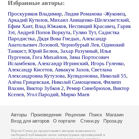
Избранные авторы:
Проскуряков Владимир
,
Лидия Романова -Жуковец
,
Аркадий Кутилов
,
Михаил Анищенко-Шелехметский
,
Ефим Хаят
,
Влад Южаков
,
Неспящий Красавец
,
Гарик
Зэт
,
Андрей Попов Воркута
,
Гуляю Тут
,
Садистка
Пародистка
,
Дядя Вова Гнедых
,
Александр
Анатольевич Лозовой
,
Чернобурый Лев
,
Одинокий
Танкист
,
Юрий Белюк
,
Захар Разумный
,
Илья
Пургенов
,
Гога Михайлов
,
Зяма Портосович
Исламбеков
,
Александр Игринский
,
Игорь Гуленко
,
Александр Кисетов
,
Аввакум Захов
,
Светлана
Александровна Кутузова
,
Купидоновна
,
Николай 55
,
Алёна Грицевская
,
Николай Самощенков
,
Филипп
Влазин
,
Виктор Зубков 2
,
Ремир Синебрюхов
,
Виктор
Ксенев
,
Угол Пародий
,
Мирко Маев
Авторы
Произведения
Рецензии
Поиск
Магазин
Вход для авторов
О портале
Стихи.ру
Проза.ру
Портал Стихи.ру предоставляет авторам возможность
свободной публикации своих литературных произведений в
сети Интернет на основании
пользовательского договора
.