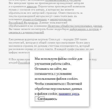
Все авторские права на произведения принадлежат авторам
и охраняются
законом
. Перепечатка произведений возможна
только с согласия его автора, к которому вы можете
обратиться на его авторской странице. Ответственность за
тексты произведений авторы несут самостоятельно на
основании
правил публикации
и
законодательства
Российской Федерации
. Данные пользователей
обрабатываются на основании
Политики обработки персональных данных
.
Вы также можете посмотреть более подробную
информацию о портале
и
связаться с администрацией
.
Ежедневная аудитория портала Стихи.ру – порядка 200 тысяч
посетителей, которые в общей сумме просматривают более двух
миллионов страниц по данным счетчика посещаемости, который
расположен справа от этого текста. В каждой графе указано по две
цифры: количество просмотров и количество посетителей.
Мы используем файлы cookie для
© Все права принадлежат авторам, 2000-2026. Портал работает под
эгидой
Российского союза писателей
.
18+
улучшения работы сайта.
Оставаясь на сайте, вы
соглашаетесь с условиями
использования файлов cookies.
Чтобы ознакомиться с Политикой
обработки персональных данных
и файлов cookie,
нажмите здесь
.
Соглашаюсь