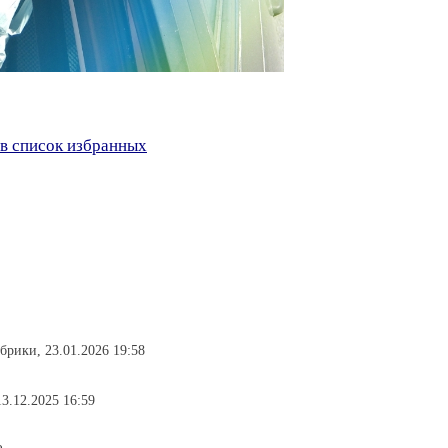
в список избранных
убрики, 23.01.2026 19:58
13.12.2025 16:59