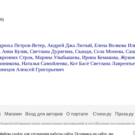
(6)
дрюха Петров-Ветер
,
Андрей Джа Лютый
,
Елена Волкова Ил
,
Анна Кулик
,
Светлана Дурягина
,
Сканди
,
Сола Монова
,
Саш
кренних Строк
,
Марина Улыбышева
,
Ирина Кемакова
,
Жуков
анникова
,
Наталья Самойленко
,
Кот Басё Светлана Лаврентье
знецов Алексей Григорьевич
к
Магазин
Вход для авторов
О портале
Стихи.ру
Проза.ру
ободной публикации своих литературных произведений в сети Интернет на основании
п
ся
законом
. Перепечатка произведений возможна только с согласия его автора, к котором
ры несут самостоятельно на основании
правил публикации
и
законодательства Российско
айлы cookie для улучшения работы сайта. Оставаясь на сайте, вы