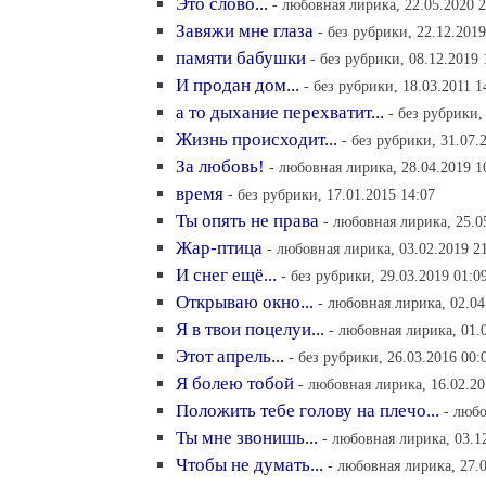
Это слово...
- любовная лирика, 22.05.2020 2
Завяжи мне глаза
- без рубрики, 22.12.2019
памяти бабушки
- без рубрики, 08.12.2019 
И продан дом...
- без рубрики, 18.03.2011 1
а то дыхание перехватит...
- без рубрики,
Жизнь происходит...
- без рубрики, 31.07.
За любовь!
- любовная лирика, 28.04.2019 1
время
- без рубрики, 17.01.2015 14:07
Ты опять не права
- любовная лирика, 25.0
Жар-птица
- любовная лирика, 03.02.2019 2
И снег ещё...
- без рубрики, 29.03.2019 01:0
Открываю окно...
- любовная лирика, 02.04
Я в твои поцелуи...
- любовная лирика, 01.
Этот апрель...
- без рубрики, 26.03.2016 00:
Я болею тобой
- любовная лирика, 16.02.20
Положить тебе голову на плечо...
- любо
Ты мне звонишь...
- любовная лирика, 03.1
Чтобы не думать...
- любовная лирика, 27.0