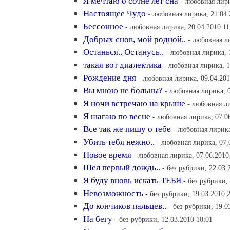
Я мечтаю о сотне лет сна
- любовная лири
Настоящее Чудо
- любовная лирика, 21.04.
Бессонное
- любовная лирика, 20.04.2010 11
Добрых снов, мой родной..
- любовная л
Останься.. Останусь..
- любовная лирика, 
такая вот диалектика
- любовная лирика, 1
Рождение дня
- любовная лирика, 09.04.201
Вы мною не больны?
- любовная лирика, 0
Я ночи встречаю на крыше
- любовная ли
Я шагаю по весне
- любовная лирика, 07.0
Все так же пишу о тебе
- любовная лирика
Убить тебя нежно..
- любовная лирика, 07.
Новое время
- любовная лирика, 07.06.2010
Шел первый дождь..
- без рубрики, 22.03.
Я буду вновь искать ТЕБЯ
- без рубрики,
Невозможность
- без рубрики, 19.03.2010 
До кончиков пальцев..
- без рубрики, 19.0
На бегу
- без рубрики, 12.03.2010 18:01