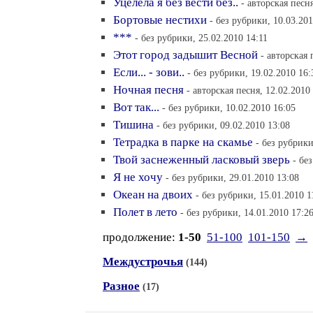
Уцелела я без вести без..
- авторская песн
Бортовые нестихи
- без рубрики, 10.03.201
***
- без рубрики, 25.02.2010 14:11
Этот город задышит Весной
- авторская 
Если... - зови..
- без рубрики, 19.02.2010 16:
Ночная песня
- авторская песня, 12.02.2010
Вот так...
- без рубрики, 10.02.2010 16:05
Тишина
- без рубрики, 09.02.2010 13:08
Тетрадка в парке на скамье
- без рубрики
Твой заснеженный ласковый зверь
- бе
Я не хочу
- без рубрики, 29.01.2010 13:08
Океан на двоих
- без рубрики, 15.01.2010 1
Полет в лето
- без рубрики, 14.01.2010 17:2
продолжение:
1-50
51-100
101-150
→
Междустрочья
(144)
Разное
(17)