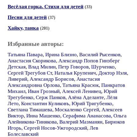
Весёлая горка. Стихи для детей
(33)
Песни для детей
(37)
Хайку, танка
(201)
Избранные авторы:
Татьяна Павара
,
Ирина Близно
,
Василий Рысенков
,
Анастасия Скорикова
,
Александр Попов Гинзберг
Детская
,
Влад Милин
,
Петр Говоров
,
Шурченко
,
Сергей Трегубов Ст
,
Наталья Крупенич
,
Доктор Нэля
,
Ливерий
,
Александр Борисов
,
Анастасия
Александровна Орлова
,
Татьяна Красюк
,
Панкратов
Михаил
,
Иван Грозный
,
Алексей Ленивец
,
Юрий
Трегубенко
,
Серж Панков
,
Алёна Аделанте
,
Лёля
Лето
,
Константин Куликовъ
,
Юрий Тригубенко
,
Светлана Тимашева
,
Москаленко Сергей
,
Алексеев
Виктор
,
Инна Машенко
,
Серафима Ананасова
,
Ольга
Алейникова-Тинякова
,
Валерий Мазманян
,
Бирюков
Игорь
,
Сергей Носов-Ужгородский
,
Лев
Болеславский