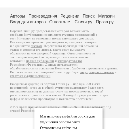
Авторы
Произведения
Рецензии
Поиск
Магазин
Вход для авторов
О портале
Стихи.ру
Проза.ру
Портал Стихи.ру предоставляет авторам возможность
свободной публикации своих литературных произведений в
сети Интернет на основании
пользовательского договора
.
Все авторские права на произведения принадлежат авторам
и охраняются
законом
. Перепечатка произведений возможна
только с согласия его автора, к которому вы можете
обратиться на его авторской странице. Ответственность за
тексты произведений авторы несут самостоятельно на
основании
правил публикации
и
законодательства
Российской Федерации
. Данные пользователей
обрабатываются на основании
Политики обработки персональных данных
.
Вы также можете посмотреть более подробную
информацию о портале
и
связаться с администрацией
.
Ежедневная аудитория портала Стихи.ру – порядка 200 тысяч
посетителей, которые в общей сумме просматривают более двух
миллионов страниц по данным счетчика посещаемости, который
расположен справа от этого текста. В каждой графе указано по две
цифры: количество просмотров и количество посетителей.
© Все права принадлежат авторам, 2000-2026. Портал работает под
эгидой
Российского союза писателей
.
18+
Мы используем файлы cookie для
улучшения работы сайта.
Оставаясь на сайте, вы