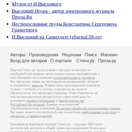
Музон от И.Высоцкого
Высоцкий Игорь - автор электронного журнала
Проза.Ru
Нестихословные труды Константина Сергеевича
Грамотного
И.Высоцкий на Самиздате (zhurnal.lib.ru)
Авторы
Произведения
Рецензии
Поиск
Магазин
Вход для авторов
О портале
Стихи.ру
Проза.ру
Портал Стихи.ру предоставляет авторам возможность
свободной публикации своих литературных произведений в
сети Интернет на основании
пользовательского договора
.
Все авторские права на произведения принадлежат авторам
и охраняются
законом
. Перепечатка произведений возможна
только с согласия его автора, к которому вы можете
обратиться на его авторской странице. Ответственность за
тексты произведений авторы несут самостоятельно на
основании
правил публикации
и
законодательства
Российской Федерации
. Данные пользователей
обрабатываются на основании
Политики обработки персональных данных
.
Вы также можете посмотреть более подробную
информацию о портале
и
связаться с администрацией
.
Ежедневная аудитория портала Стихи.ру – порядка 200 тысяч
посетителей, которые в общей сумме просматривают более двух
миллионов страниц по данным счетчика посещаемости, который