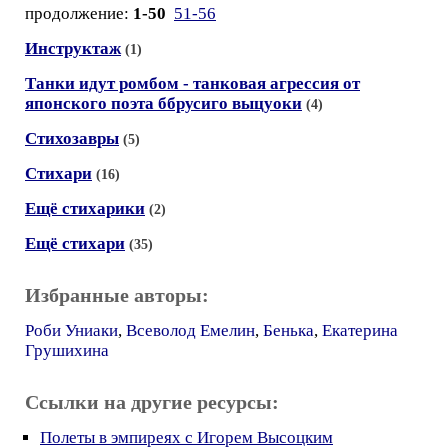
продолжение:
1-50
51-56
Инструктаж
(1)
Танки идут ромбом - танковая агрессия от
японского поэта ббрусиго выцуоки
(4)
Стихозавры
(5)
Стихари
(16)
Ещё стихарики
(2)
Ещё стихари
(35)
Избранные авторы:
Роби Униаки
,
Всеволод Емелин
,
Бенька
,
Екатерина
Грушихина
Ссылки на другие ресурсы:
Полеты в эмпиреях с Игорем Высоцким