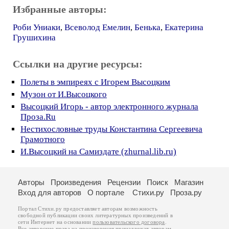
Избранные авторы:
Роби Униаки
,
Всеволод Емелин
,
Бенька
,
Екатерина
Грушихина
Ссылки на другие ресурсы:
Полеты в эмпиреях с Игорем Высоцким
Музон от И.Высоцкого
Высоцкий Игорь - автор электронного журнала
Проза.Ru
Нестихословные труды Константина Сергеевича
Грамотного
И.Высоцкий на Самиздате (zhurnal.lib.ru)
Авторы
Произведения
Рецензии
Поиск
Магазин
Вход для авторов
О портале
Стихи.ру
Проза.ру
Портал Стихи.ру предоставляет авторам возможность
свободной публикации своих литературных произведений в
сети Интернет на основании
пользовательского договора
.
Все авторские права на произведения принадлежат авторам