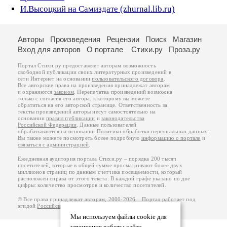
И.Высоцкий на Самиздате (zhurnal.lib.ru)
Авторы
Произведения
Рецензии
Поиск
Магазин
Вход для авторов
О портале
Стихи.ру
Проза.ру
Портал Стихи.ру предоставляет авторам возможность
свободной публикации своих литературных произведений в
сети Интернет на основании
пользовательского договора
.
Все авторские права на произведения принадлежат авторам
и охраняются
законом
. Перепечатка произведений возможна
только с согласия его автора, к которому вы можете
обратиться на его авторской странице. Ответственность за
тексты произведений авторы несут самостоятельно на
основании
правил публикации
и
законодательства
Российской Федерации
. Данные пользователей
обрабатываются на основании
Политики обработки персональных данных
.
Вы также можете посмотреть более подробную
информацию о портале
и
связаться с администрацией
.
Ежедневная аудитория портала Стихи.ру – порядка 200 тысяч
посетителей, которые в общей сумме просматривают более двух
миллионов страниц по данным счетчика посещаемости, который
расположен справа от этого текста. В каждой графе указано по две
цифры: количество просмотров и количество посетителей.
© Все права принадлежат авторам, 2000-2026. Портал работает под
эгидой
Российского союза писателей
.
18+
Мы используем файлы cookie для