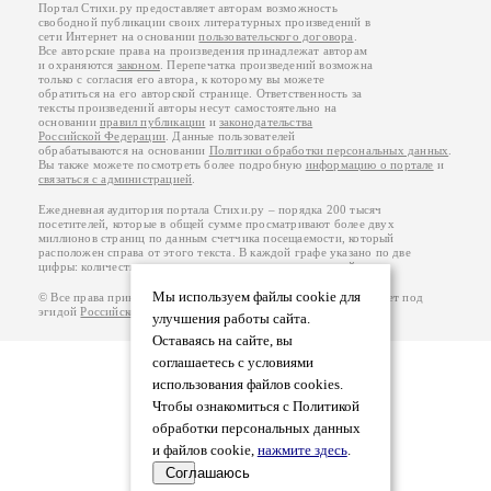
Портал Стихи.ру предоставляет авторам возможность
свободной публикации своих литературных произведений в
сети Интернет на основании
пользовательского договора
.
Все авторские права на произведения принадлежат авторам
и охраняются
законом
. Перепечатка произведений возможна
только с согласия его автора, к которому вы можете
обратиться на его авторской странице. Ответственность за
тексты произведений авторы несут самостоятельно на
основании
правил публикации
и
законодательства
Российской Федерации
. Данные пользователей
обрабатываются на основании
Политики обработки персональных данных
.
Вы также можете посмотреть более подробную
информацию о портале
и
связаться с администрацией
.
Ежедневная аудитория портала Стихи.ру – порядка 200 тысяч
посетителей, которые в общей сумме просматривают более двух
миллионов страниц по данным счетчика посещаемости, который
расположен справа от этого текста. В каждой графе указано по две
цифры: количество просмотров и количество посетителей.
Мы используем файлы cookie для
© Все права принадлежат авторам, 2000-2026. Портал работает под
эгидой
Российского союза писателей
.
18+
улучшения работы сайта.
Оставаясь на сайте, вы
соглашаетесь с условиями
использования файлов cookies.
Чтобы ознакомиться с Политикой
обработки персональных данных
и файлов cookie,
нажмите здесь
.
Соглашаюсь