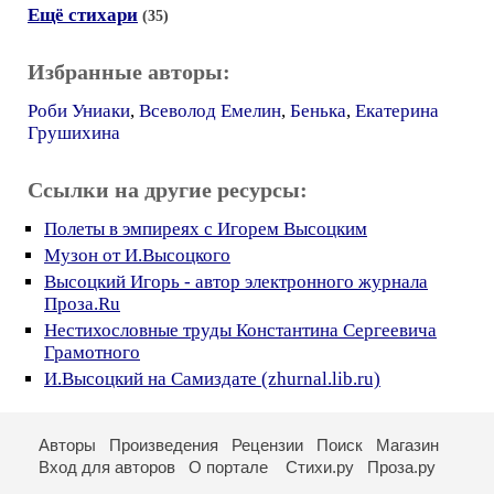
Ещё стихари
(35)
Избранные авторы:
Роби Униаки
,
Всеволод Емелин
,
Бенька
,
Екатерина
Грушихина
Ссылки на другие ресурсы:
Полеты в эмпиреях с Игорем Высоцким
Музон от И.Высоцкого
Высоцкий Игорь - автор электронного журнала
Проза.Ru
Нестихословные труды Константина Сергеевича
Грамотного
И.Высоцкий на Самиздате (zhurnal.lib.ru)
Авторы
Произведения
Рецензии
Поиск
Магазин
Вход для авторов
О портале
Стихи.ру
Проза.ру