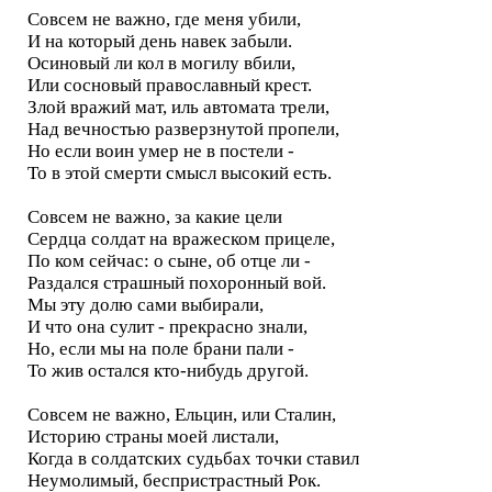
Совсем не важно, где меня убили,
И на который день навек забыли.
Осиновый ли кол в могилу вбили,
Или сосновый православный крест.
Злой вражий мат, иль автомата трели,
Над вечностью разверзнутой пропели,
Но если воин умер не в постели -
То в этой смерти смысл высокий есть.
Совсем не важно, за какие цели
Сердца солдат на вражеском прицеле,
По ком сейчас: о сыне, об отце ли -
Раздался страшный похоронный вой.
Мы эту долю сами выбирали,
И что она сулит - прекрасно знали,
Но, если мы на поле брани пали -
То жив остался кто-нибудь другой.
Совсем не важно, Ельцин, или Сталин,
Историю страны моей листали,
Когда в солдатских судьбах точки ставил
Неумолимый, беспристрастный Рок.