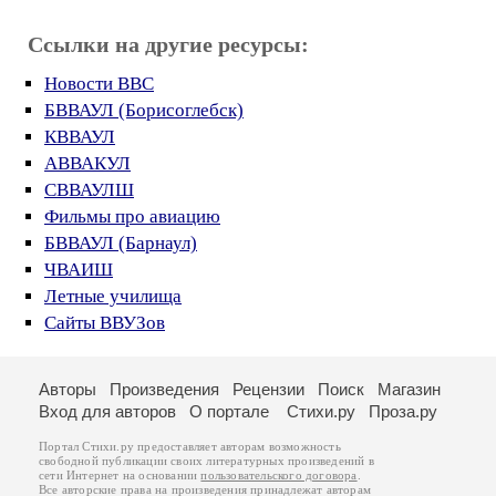
Ссылки на другие ресурсы:
Новости ВВС
БВВАУЛ (Борисоглебск)
КВВАУЛ
АВВАКУЛ
СВВАУЛШ
Фильмы про авиацию
БВВАУЛ (Барнаул)
ЧВАИШ
Летные училища
Сайты ВВУЗов
Авторы
Произведения
Рецензии
Поиск
Магазин
Вход для авторов
О портале
Стихи.ру
Проза.ру
Портал Стихи.ру предоставляет авторам возможность
свободной публикации своих литературных произведений в
сети Интернет на основании
пользовательского договора
.
Все авторские права на произведения принадлежат авторам