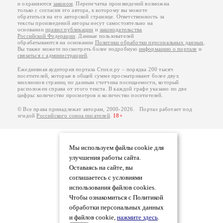
и охраняются
законом
. Перепечатка произведений возможна
только с согласия его автора, к которому вы можете
обратиться на его авторской странице. Ответственность за
тексты произведений авторы несут самостоятельно на
основании
правил публикации
и
законодательства
Российской Федерации
. Данные пользователей
обрабатываются на основании
Политики обработки персональных данных
.
Вы также можете посмотреть более подробную
информацию о портале
и
связаться с администрацией
.
Ежедневная аудитория портала Стихи.ру – порядка 200 тысяч
посетителей, которые в общей сумме просматривают более двух
миллионов страниц по данным счетчика посещаемости, который
расположен справа от этого текста. В каждой графе указано по две
цифры: количество просмотров и количество посетителей.
© Все права принадлежат авторам, 2000-2026. Портал работает под
эгидой
Российского союза писателей
.
18+
Мы используем файлы cookie для
улучшения работы сайта.
Оставаясь на сайте, вы
соглашаетесь с условиями
использования файлов cookies.
Чтобы ознакомиться с Политикой
обработки персональных данных
и файлов cookie,
нажмите здесь
.