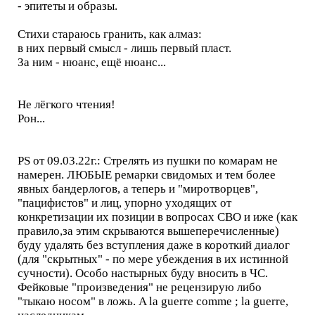
- эпитеты и образы.
Стихи стараюсь гранить, как алмаз:
в них первый смысл - лишь первый пласт.
За ним - нюанс, ещё нюанс...
Не лёгкого чтения!
Рон...
PS от 09.03.22г.: Стрелять из пушки по комарам не
намерен. ЛЮБЫЕ ремарки свидомых и тем более
явных бандерлогов, а теперь и "миротворцев",
"пацифистов" и лиц, упорно уходящих от
конкретизации их позиции в вопросах СВО и иже (как
правило,за этим скрываются вышеперечисленные)
буду удалять без вступления даже в короткий диалог
(для "скрытных" - по мере убеждения в их истинной
сучности). Особо настырных буду вносить в ЧС.
Фейковые "произведения" не рецензирую либо
"тыкаю носом" в ложь. A la guerre comme ; la guerre,