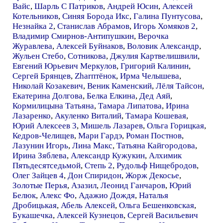
Вайс
,
Шарль С Патриков
,
Андрей Юсин
,
Алексей
Котельников
,
Синяя Борода Икс
,
Галина Пунтусова
,
Незнайка 2
,
Станислав Абрамов
,
Игорь Хомяков 2
,
Владимир Смирнов-Антипушкин
,
Верочка
Журавлева
,
Алексей Буйнаков
,
Воловик Александр
,
Жульен Стебо
,
Сотникова
,
Джулия Картвелишвили
,
Евгений Юрьевич Меркулов
,
Григорий Калинин
,
Сергей Брянцев
,
Zharптёнок
,
Ирма Челышева
,
Николай Козакевич
,
Веник Каменский
,
Лёля Тайсон
,
Екатерина Долгова
,
Белка Елкина
,
Дед Аяй
,
Кормилицына Татьяна
,
Тамара Липатова
,
Ирина
Лазаренко
,
Акуленко Виталий
,
Тамара Кошевая
,
Юрий Алексеев 3
,
Мишель Лазарев
,
Ольга Горицкая
,
Кедров-Челищев
,
Мари Гардэ
,
Роман Постнов
,
Лазунин Игорь
,
Лина Макс
,
Татьяна Кайгородова
,
Ирина Зяблева
,
Александр Кужукин
,
Алхимик
Пятьдесятседьмой
,
Степь 2
,
Рудольф Нищебродов
,
Олег Зайцев 4
,
Дон Спиридон
,
Жорж Декосье
,
Золотые Перья
,
Азазил
,
Леонид Ганчаров
,
Юрий
Белюк
,
Алекс Фо
,
Адажио Дождя
,
Наталья
Дробицькая
,
Абель Алексей
,
Ольга Бешенковская
,
Букашечка
,
Алексей Кузнецов
,
Сергей Васильевич