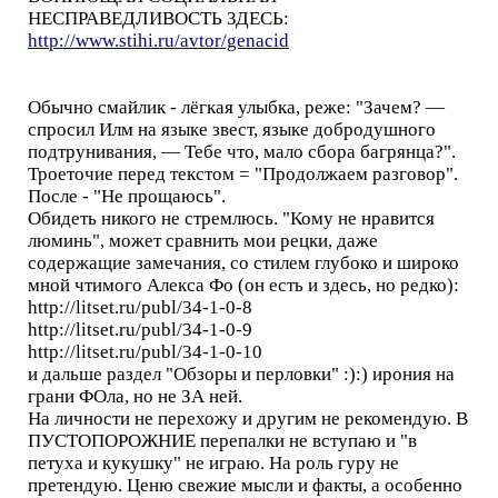
НЕСПРАВЕДЛИВОСТЬ ЗДЕСЬ:
http://www.stihi.ru/avtor/genacid
Обычно смайлик - лёгкая улыбка, реже: "Зачем? —
спросил Илм на языке звест, языке добродушного
подтрунивания, — Тебе что, мало сбора багрянца?".
Троеточие перед текстом = "Продолжаем разговор".
После - "Не прощаюсь".
Обидеть никого не стремлюсь. "Кому не нравится
люминь", может сравнить мои рецки, даже
содержащие замечания, со стилем глубоко и широко
мной чтимого Алекса Фо (он есть и здесь, но редко):
http://litset.ru/publ/34-1-0-8
http://litset.ru/publ/34-1-0-9
http://litset.ru/publ/34-1-0-10
и дальше раздел "Обзоры и перловки" :):) ирония на
грани ФОла, но не ЗА ней.
На личности не перехожу и другим не рекомендую. В
ПУСТОПОРОЖНИЕ перепалки не вступаю и "в
петуха и кукушку" не играю. На роль гуру не
претендую. Ценю свежие мысли и факты, а особенно