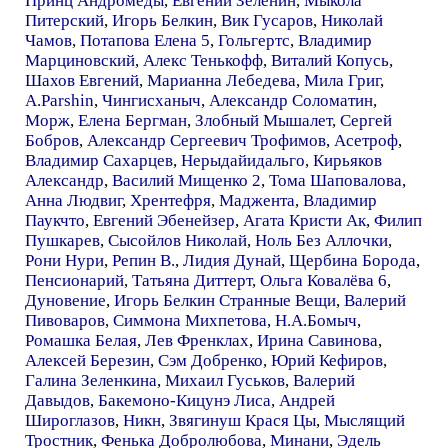
Принц Андромеды
,
Евгений Зеленин
,
Мыкола
Питерский
,
Игорь Белкин
,
Вик Гусаров
,
Николай
Чамов
,
Потапова Елена 5
,
Гольгертс
,
Владимир
Марциновский
,
Алекс Тенькофф
,
Виталий Копусь
,
Шахов Евгений
,
Марианна Лебедева
,
Мила Григ
,
A.Parshin
,
Чингисханыч
,
Александр Соломатин
,
Морж
,
Елена Бергман
,
Злобный Мышалет
,
Сергей
Бобров
,
Александр Сергеевич Трофимов
,
Асетроф
,
Владимир Сахарцев
,
Нерыдайидальго
,
Кирьяков
Александр
,
Василий Мищенко 2
,
Тома Шаповалова
,
Анна Людвиг
,
Хрентефря
,
Маджента
,
Владимир
Паукчто
,
Евгений Эбенейзер
,
Агата Кристи Ак
,
Филип
Пушкарев
,
Сысойлов Николай
,
Ноль Без Аллочки
,
Рони Нури
,
Репин В.
,
Лидия Дунай
,
Щербина Борода
,
Пенсионарий
,
Татьяна Диттерт
,
Ольга Ковалёва 6
,
Дуновение
,
Игорь Белкин Странные Вещи
,
Валерий
Пивоваров
,
Симмона Михпетова
,
Н.А.Бомыч
,
Ромашка Белая
,
Лев Френклах
,
Ирина Савинова
,
Алексей Березин
,
Сэм Добренко
,
Юрий Кефиров
,
Галина Зеленкина
,
Михаил Гуськов
,
Валерий
Давыдов
,
Бакемоно-Кицунэ Лиса
,
Андрей
Широглазов
,
Никн
,
Звягинуш Крася Цы
,
Мыслящий
Тростник
,
Фенька Добролюбова
,
Минани
,
Эдель