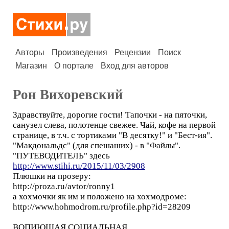
Авторы
Произведения
Рецензии
Поиск
Магазин
О портале
Вход для авторов
Рон Вихоревский
Здравствуйте, дорогие гости! Тапочки - на пяточки,
санузел слева, полотенце свежее. Чай, кофе на первой
странице, в т.ч. с тортиками "В десятку!" и "Бест-ия".
"Макдональдс" (для спешаших) - в "Файлы".
"ПУТЕВОДИТЕЛЬ" здесь
http://www.stihi.ru/2015/11/03/2908
Плюшки на прозеру:
http://proza.ru/avtor/ronny1
а хохмочки як им и положено на хохмодроме:
http://www.hohmodrom.ru/profile.php?id=28209
ВОПИЮЩАЯ СОЦИАЛЬНАЯ