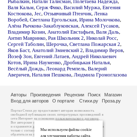
Рыбалкин
,
Натали Талисман
,
Полетаева Надежда
,
Валя Кальм
,
Серж Фико
,
Василий Муржа
,
Евгения
Костюкова
,
Jec
,
Отзывчивый Птенчик
,
Ленка
Воробей
,
Светлана Ергольская
,
Ирина Молочкова
,
Алёна Рычкова-Закаблуковская
,
Алексей Гусаков
,
Владимир Козин
,
Анатолий Евстафьев
,
Валя Даль
,
Антип Мавринко
,
Рая Школьник 2
,
Николай Росс
,
Сергей Таболин
,
Шерочка
,
Светлана Пожарская 2
,
Яков Баст
,
Анатолий Змиевский 2
,
Владимир Веров
,
Йозеф Зон
,
Евгений Латаев
,
Андрей Николаевич
Котов
,
Ирина Науменко
,
Дробицькая Наталья
,
Весёлый Дождь
,
Леонард Ремпель
,
Валерий
Аверичев
,
Наталия Пешкова
,
Людмила Громоглазова
Авторы
Произведения
Рецензии
Поиск
Магазин
Вход для авторов
О портале
Стихи.ру
Проза.ру
Портал Стихи.ру предоставляет авторам возможность
свободной публикации своих литературных произведений в
сети Интернет на основании
пользовательского договора
.
Все авторские права на произведения принадлежат авторам
и охраняются
законом
. Перепечатка произведений возможна
Мы используем файлы cookie
только с согласия его автора, к которому вы можете
обратиться на его авторской странице. Ответственность за
для улучшения работы сайта.