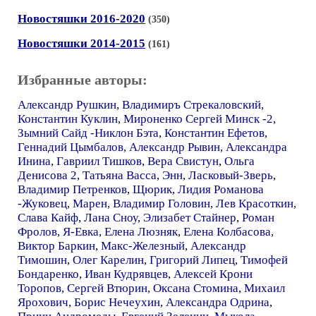
Новостяшки 2016-2020
(350)
Новостяшки 2014-2015
(161)
Избранные авторы:
Александр Рушкин
,
Владимиръ Стрекаловский
,
Константин Куклин
,
Мироненко Сергей Минск -2
,
Зымний Сайд -Никлон Бэта
,
Константин Ефетов
,
Геннадий Цымбалов
,
Александр Рывин
,
Александра
Инина
,
Гавриил Тишков
,
Вера Свистун
,
Ольга
Денисова 2
,
Татьяна Васса
,
Энн
,
Ласковый-Зверь
,
Владимир Петренков
,
Щюрик
,
Лидия Романова
-Жуковец
,
Марен
,
Владимир Головин
,
Лев Красоткин
,
Слава Кайф
,
Лана Сноу
,
Элизабет Стайнер
,
Роман
Фролов
,
Я-Евка
,
Елена Люзняк
,
Елена Колбасова
,
Виктор Баркин
,
Макс-Железный
,
Александр
Тимошин
,
Олег Карелин
,
Григорий Липец
,
Тимофей
Бондаренко
,
Иван Кудрявцев
,
Алексей Крони
Торопов
,
Сергей Втюрин
,
Оксана Стомина
,
Михаил
Ярохович
,
Борис Нечеухин
,
Александра Одрина
,