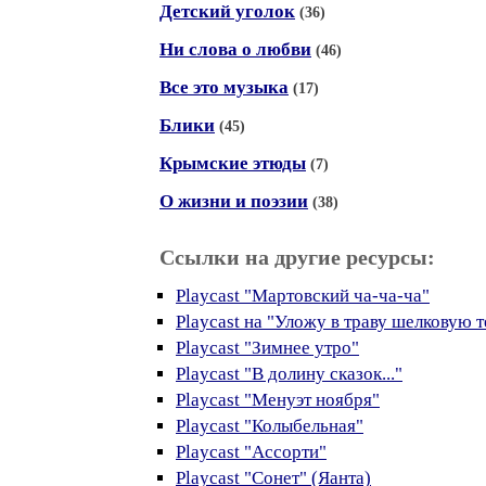
Детский уголок
(36)
Ни слова о любви
(46)
Все это музыка
(17)
Блики
(45)
Крымские этюды
(7)
О жизни и поэзии
(38)
Ссылки на другие ресурсы:
Playcast "Мартовский ча-ча-ча"
Playcast на "Уложу в траву шелковую те
Playcast "Зимнее утро"
Playcast "В долину сказок..."
Playcast "Менуэт ноября"
Playcast "Колыбельная"
Playcast "Ассорти"
Playcast "Сонет" (Яанта)