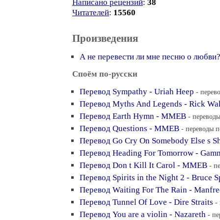
Написано рецензий
:
38
Читателей
:
15560
Произведения
А не перевести ли мне песню о любви
Споём по-русски
Перевод Sympathy - Uriah Heep
- перев
Перевод Myths And Legends - Rick W
Перевод Earth Hymn - MMEB
- переводы
Перевод Questions - MMEB
- переводы п
Перевод Go Cry On Somebody Else s Sh
Перевод Heading For Tomorrow - Gam
Перевод Don t Kill It Carol - MMEB
- п
Перевод Spirits in the Night 2 - Bruce 
Перевод Waiting For The Rain - Manfre
Перевод Tunnel Of Love - Dire Straits
-
Перевод You are a violin - Nazareth
- пе