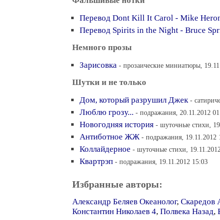
Фальшивые нотки
Перевод Dont Kill It Carol - Mike He
Перевод Spirits in the Night - Bruce Sp
Немного прозы
Зарисовка
- прозаические миниатюры, 19.11
Шутки и не только
Дом, который разрушил Джек
- сатирич
Люблю грозу...
- подражания, 20.11.2012 01
Новогодняя история
- шуточные стихи, 19
Антиботное ЖЖ
- подражания, 19.11.2012 
Коллайдерное
- шуточные стихи, 19.11.2012
Квартрэп
- подражания, 19.11.2012 15:03
Избранные авторы:
Александр Беляев Океанолог
,
Скаредов 
Константин Николаев 4
,
Полвека Назад
,