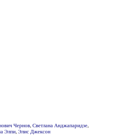
нович Чернов
,
Светлана Анджапаридзе
,
а Элпи
,
Элис Джексон