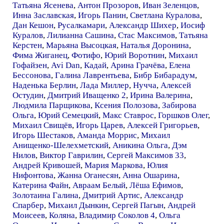
Татьяна Ясенева
,
Антон Прозоров
,
Иван Зеленцов
,
Инна Заславская
,
Игорь Панин
,
Светлана Куралова
,
Дан Кешон
,
Русалкамари
,
Александр Шихер
,
Иосиф
Куралов
,
Лилианна Сашина
,
Стас Максимов
,
Татьяна
Керстен
,
Марьяна Высоцкая
,
Наталья Доронина
,
Фима Жиганец
,
Фотифо
,
Юрий Воротнин
,
Михаил
Гофайзен
,
Avi Dan
,
Кадай
,
Арина Грачёва
,
Елена
Бессонова
,
Галина Лаврентьева
,
Бибр Бибарадум
,
Наденька Берлин
,
Лада Миллер
,
Нучча
,
Алексей
Остудин
,
Дмитрий Иващенко 2
,
Ирина Валерина
,
Людмила Парщикова
,
Ксения Полозова
,
Забирова
Ольга
,
Юрий Семецкий
,
Макс Ставрос
,
Горшков Олег
,
Михаил Свищёв
,
Игорь Царев
,
Алексей Григорьев
,
Игорь Шестаков
,
Аманда Моррис
,
Михаил
Анищенко-Шелехметский
,
Аникина Ольга
,
Дэм
Нилов
,
Виктор Гаврилин
,
Сергей Максимов 33
,
Андрей Кривошей
,
Мария Маркова
,
Юлия
Нифонтова
,
Жанна Оганесян
,
Анна Ошарина
,
Катерина Файн
,
Авраам Белый
,
Лёша Ефимов
,
Золотаина Галина
,
Дмитрий Артис
,
Александр
Спарбер
,
Михаил Дынкин
,
Сергей Пагын
,
Андрей
Моисеев
,
Коляна
,
Владимир Соколов 4
,
Ольга