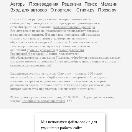
Авторы
Произведения
Рецензии
Поиск
Магазин
Вход для авторов
О портале
Стихи.ру
Проза.ру
Портал Стихи.ру предоставляет авторам возможность
свободной публикации своих литературных произведений в
сети Интернет на основании
пользовательского договора
.
Все авторские права на произведения принадлежат авторам
и охраняются
законом
. Перепечатка произведений возможна
только с согласия его автора, к которому вы можете
обратиться на его авторской странице. Ответственность за
тексты произведений авторы несут самостоятельно на
основании
правил публикации
и
законодательства
Российской Федерации
. Данные пользователей
обрабатываются на основании
Политики обработки персональных данных
.
Вы также можете посмотреть более подробную
информацию о портале
и
связаться с администрацией
.
Ежедневная аудитория портала Стихи.ру – порядка 200 тысяч
посетителей, которые в общей сумме просматривают более двух
миллионов страниц по данным счетчика посещаемости, который
расположен справа от этого текста. В каждой графе указано по две
цифры: количество просмотров и количество посетителей.
© Все права принадлежат авторам, 2000-2026. Портал работает под
эгидой
Российского союза писателей
.
18+
Мы используем файлы cookie для
улучшения работы сайта.