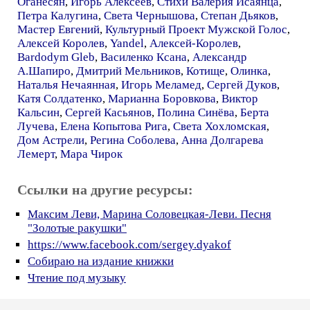
Оганесян
,
Игорь Алексеев
,
Стихи Валерия Исаянца
,
Петра Калугина
,
Света Чернышова
,
Степан Дьяков
,
Мастер Евгений
,
Культурный Проект Мужской Голос
,
Алексей Королев
,
Yandel
,
Алексей-Королев
,
Bardodym Gleb
,
Василенко Ксана
,
Александр
А.Шапиро
,
Дмитрий Мельников
,
Котище
,
Олинка
,
Наталья Нечаянная
,
Игорь Меламед
,
Сергей Дуков
,
Катя Солдатенко
,
Марианна Боровкова
,
Виктор
Кальсин
,
Сергей Касьянов
,
Полина Синёва
,
Берта
Лучева
,
Елена Копытова Рига
,
Света Хохломская
,
Дом Астрели
,
Регина Соболева
,
Анна Долгарева
Лемерт
,
Мара Чирок
Ссылки на другие ресурсы:
Максим Леви, Марина Соловецкая-Леви. Песня
"Золотые ракушки"
https://www.facebook.com/sergey.dyakof
Собираю на издание книжки
Чтение под музыку