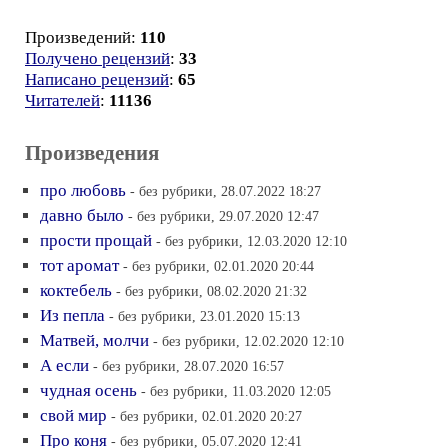
Произведений:
110
Получено рецензий
:
33
Написано рецензий
:
65
Читателей
:
11136
Произведения
про любовь
- без рубрики, 28.07.2022 18:27
давно было
- без рубрики, 29.07.2020 12:47
прости прощай
- без рубрики, 12.03.2020 12:10
тот аромат
- без рубрики, 02.01.2020 20:44
коктебель
- без рубрики, 08.02.2020 21:32
Из пепла
- без рубрики, 23.01.2020 15:13
Матвей, молчи
- без рубрики, 12.02.2020 12:10
А если
- без рубрики, 28.07.2020 16:57
чудная осень
- без рубрики, 11.03.2020 12:05
свой мир
- без рубрики, 02.01.2020 20:27
Про коня
- без рубрики, 05.07.2020 12:41