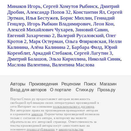
Минаков Игорь
,
Сергей Хомутов Рыбинск
,
Дмитрий
Дробин
,
Александр Попов 32
,
Константин Ял
,
Сергей
Эртман
,
Илья Бестужев
,
Борис Михлин
,
Геннадий
Генцлер
,
Игорь Рыбкин Владимирович
,
Леон Кон
,
Алексей Михайлович Чухарев
,
Зиновий Савин
,
Евгений Захарченко 2
,
Валерий Русаловский
,
Олег
Кротов 2
,
Марк Остерман
,
Ольга Флярковская
,
Нелли
Калинина
,
Алёна Калинина 2
,
Барбара Филд
,
Юрий
Коренблит
,
Аркадий Стебаков
,
Сергей Лагутин 3
,
Дмитрий Балашов
,
Эльза Кириллина
,
Николай Синяк
,
Маслова Валентина
,
Валентина Маслова
Авторы
Произведения
Рецензии
Поиск
Магазин
Вход для авторов
О портале
Стихи.ру
Проза.ру
Портал Стихи.ру предоставляет авторам возможность
свободной публикации своих литературных произведений в
сети Интернет на основании
пользовательского договора
.
Все авторские права на произведения принадлежат авторам
и охраняются
законом
. Перепечатка произведений возможна
только с согласия его автора, к которому вы можете
обратиться на его авторской странице. Ответственность за
тексты произведений авторы несут самостоятельно на
основании
правил публикации
и
законодательства