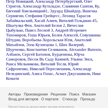
Петр Новицкий
,
Александр Петербургский
,
Олег
Стригов
,
Александр Куталадзе
,
Славянин Санпэи
,
Ку
,
Евгений Хмельницкий1
,
Эдуард Шнайдер
,
Ванечка
Сермягин
,
Стефания Грейцесс
,
Леонид Тарасов
Забайкальский
,
Хасай Алиев
,
Виталий Гольдман 45
,
Шкатулка Феи
,
Анатолий Белов 2
,
Вячеслав
Цыбулько
,
Павел Лесной 3
,
Андрей Игоревич
Тихомиров
,
Гоша Юрьев
,
Болев Алексей
,
Совушкины
Штудии
,
Воробьева-Хорольская Юля
,
Анатолий
Михайлов
,
Элла Кузнецова 1
,
Ших Валерий
,
Шурченко
,
Константин Селиванов
,
Alexander Butenin
,
Албаюн
,
Сергей Батонов
,
Бурденюка
,
Юрча
Самороков
,
Песок Въ Саду Камней
,
Ульяна Энск
,
Раиса Мельникова
,
Виталий Тесля
,
Юрий
Сафроненко
,
Николай Пересмешник
,
Александр
Нелединский
,
Алиса Гопас
,
Асмат Джугашвили
,
Нике
Комати
Авторы
Произведения
Рецензии
Поиск
Магазин
Вход для авторов
О портале
Стихи.ру
Проза.ру
Портал Стихи.ру предоставляет авторам возможность