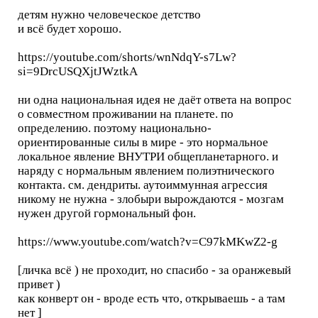
детям нужно человеческое детство
и всё будет хорошо.
https://youtube.com/shorts/wnNdqY-s7Lw?
si=9DrcUSQXjtJWztkA
ни одна национальная идея не даёт ответа на вопрос
о совместном проживании на планете. по
определению. поэтому национально-
ориентированные силы в мире - это нормальное
локальное явление ВНУТРИ общепланетарного. и
наряду с нормальным явлением полиэтнического
контакта. см. дендриты. аутоиммунная агрессия
никому не нужна - злобыри вырождаются - мозгам
нужен другой гормональный фон.
https://www.youtube.com/watch?v=C97kMKwZ2-g
[личка всё ) не проходит, но спасибо - за оранжевый
привет )
как конверт он - вроде есть что, открываешь - а там
нет ]