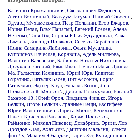
Катерина Крыжановская
,
Светланович Федосеев
,
Антон Восточный
,
Ваахуум
,
Игумен Паисий Савосин
,
Эдуард Мухаметзянов
,
Пётр Полынин
,
Егор Ежаров
,
Ирина Петал
,
Влах Пацатый
,
Евгений Еселев
,
Алена
Неленко
,
Таня Гол
,
Серова Юлия Эдуардовна
,
Алла
Лямзина
,
Зинаида Полякова
,
Сетевая Барабашка
,
Ирина Самарина-Лабиринт
,
Ольга Мусалина
,
Куприянов Вячеслав
,
Корнюша
,
Адель Чилякова
,
Валентин Валевский
,
Бабичева Наталья Николаевна
,
Докучаев Евгений
,
Евин Иван
,
Пешков Илья
,
Данила
Ма
,
Галактика Калинина
,
Юрий Юрк
,
Капитан
Буратино
,
Виталик Басёв
,
Вит Ассокин
,
Борис
Гатауллин
,
Эдсгер Кнут
,
Элнаэль Котин
,
Лев
Полыковский
,
Монгол 2
,
Даниль Галимуллин
,
Евгений
Захаров 13
,
Юрий Фрол
,
Людмила Финько
,
Игорь
Белкин
,
Игорь Белкин Странные Вещи
,
Евстифеев
Юрий Валентинович
,
Лариса Миллс
,
Кепежинскас
Павел
,
Кристина Вагазова
,
Борис Поспелов
,
Раймонис
,
Михаил Пиковец
,
Декабрина
,
Эризн
,
Лев
Дроздов -Лад
,
Ахат Улы
,
Дмитрий Мальянц
,
Улекса
фон Лу
,
Максим Юларджи
,
Гарик Зэт
,
Купидоновна
,