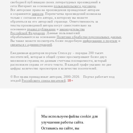
свободной публикации своих литературных произведений в
сети Интернет на основании
пользовательского договора
.
Все авторские права на произведения принадлежат авторам
и охраняются
законом
. Перепечатка произведений возможна
только с согласия его автора, к которому вы можете
обратиться на его авторской странице. Ответственность за
тексты произведений авторы несут самостоятельно на
основании
правил публикации
и
законодательства
Российской Федерации
. Данные пользователей
обрабатываются на основании
Политики обработки персональных данных
.
Вы также можете посмотреть более подробную
информацию о портале
и
связаться с администрацией
.
Ежедневная аудитория портала Стихи.ру – порядка 200 тысяч
посетителей, которые в общей сумме просматривают более двух
миллионов страниц по данным счетчика посещаемости, который
расположен справа от этого текста. В каждой графе указано по две
цифры: количество просмотров и количество посетителей.
© Все права принадлежат авторам, 2000-2026. Портал работает под
эгидой
Российского союза писателей
.
18+
Мы используем файлы cookie для
улучшения работы сайта.
Оставаясь на сайте, вы