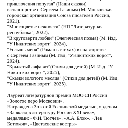
приключения попугая" (Наши сказки)
в соавторстве с Сергеем Газиным (М. Московская
городская организация Союза писателей России,
2021),
"Многоцветье нежности" (НП "Литературная
республика", 2022),
"В круговерти любви" (Элегическая поэма) (М. Изд.
"У Никитских ворот", 2024),
"Услышь меня" (Роман в стихах) в соавторстве
с Сергеем Газиным (М. Изд. "УНикитских ворот",
2024),
"Крылатый алфавит"(Стихи для детей) (М. Изд. "У
Никитских ворот", 2025),
"Сказки золотого месяца" (Стихи для детей) (М. Изд.
"У Никитских ворот", 2025).
Лауреат литературной премии МОО СП России
«Золотое перо Московии».
Награждена Золотой Есенинской медалью, орденом
«За вклад в литературу России XXI века»,
медалями: «Ф.И. Тютчев», «А.А. Блок», «Лев
Котюков», «Цветаевские костры»