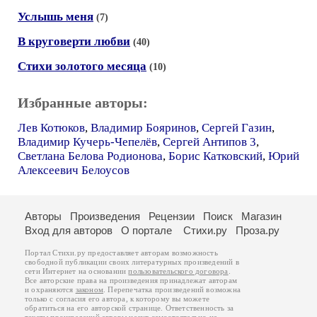
Услышь меня
(7)
В круговерти любви
(40)
Стихи золотого месяца
(10)
Избранные авторы:
Лев Котюков
,
Владимир Бояринов
,
Сергей Газин
,
Владимир Кучерь-Чепелёв
,
Сергей Антипов 3
,
Светлана Белова Родионова
,
Борис Катковский
,
Юрий
Алексеевич Белоусов
Авторы
Произведения
Рецензии
Поиск
Магазин
Вход для авторов
О портале
Стихи.ру
Проза.ру
Портал Стихи.ру предоставляет авторам возможность
свободной публикации своих литературных произведений в
сети Интернет на основании
пользовательского договора
.
Все авторские права на произведения принадлежат авторам
и охраняются
законом
. Перепечатка произведений возможна
только с согласия его автора, к которому вы можете
обратиться на его авторской странице. Ответственность за