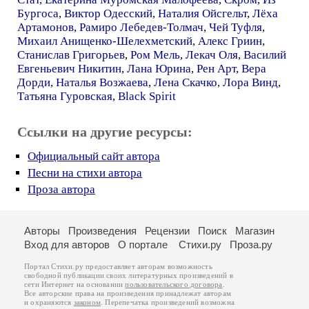
Бургоса
,
Виктор Одесский
,
Наталия Ойсгельт
,
Лёха
Артамонов
,
Рамиро Лебедев-Толмач
,
Чей Туфля
,
Михаил Анищенко-Шелехметский
,
Алекс Гриин
,
Станислав Григорьев
,
Ром Мель
,
Лекач Оля
,
Василий
Евгеньевич Никитин
,
Лана Юрина
,
Рен Арт
,
Вера
Дорди
,
Наталья Возжаева
,
Лена Скачко
,
Лора Винд
,
Татьяна Гуровская
,
Black Spirit
Ссылки на другие ресурсы:
Официальный сайт автора
Песни на стихи автора
Проза автора
Авторы
Произведения
Рецензии
Поиск
Магазин
Вход для авторов
О портале
Стихи.ру
Проза.ру
Портал Стихи.ру предоставляет авторам возможность
свободной публикации своих литературных произведений в
сети Интернет на основании
пользовательского договора
.
Все авторские права на произведения принадлежат авторам
и охраняются
законом
. Перепечатка произведений возможна