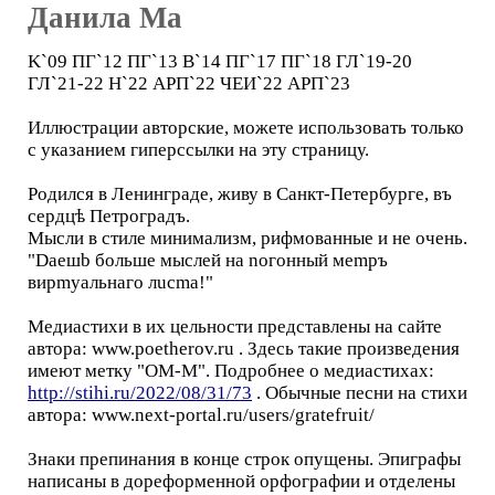
Данила Ма
K`09 ПГ`12 ПГ`13 B`14 ПГ`17 ПГ`18 ГЛ`19-20
ГЛ`21-22 Н`22 АРП`22 ЧЕИ`22 АРП`23
Иллюстрации авторские, можете использовать только
с указанием гиперссылки на эту страницу.
Родился в Ленинграде, живу в Санкт-Петербурге, въ
сердцѣ Петроградъ.
Мысли в стиле минимализм, рифмованные и не очень.
"Daeшb больше мыслей на nогонный меmръ
вирmyaльнаго лuсmа!"
Медиастихи в их цельности представлены на сайте
автора: www.poetherov.ru . Здесь такие произведения
имеют метку "ОМ-М". Подробнее о медиастихах:
http://stihi.ru/2022/08/31/73
. Обычные песни на стихи
автора: www.next-portal.ru/users/gratefruit/
Знаки препинания в конце строк опущены. Эпиграфы
написаны в дореформенной орфографии и отделены