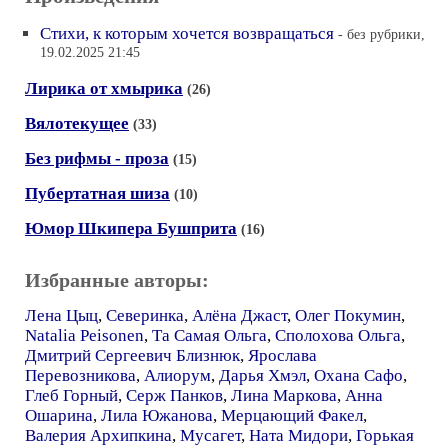
Стихи, к которым хочется возвращаться
- без рубрики,
19.02.2025 21:45
Лирика от хмырика
(26)
Вялотекущее
(33)
Без рифмы - проза
(15)
Пубертатная шиза
(10)
Юмор Шкипера Бушприта
(16)
Избранные авторы:
Лена Цыц
,
Северинка
,
Алёна Джаст
,
Олег Покумин
,
Natalia Peisonen
,
Та Самая Ольга
,
Сполохова Ольга
,
Дмитрий Сергеевич Близнюк
,
Ярослава
Перевозникова
,
Алиорум
,
Дарья Хмэл
,
Охана Сафо
,
Глеб Горный
,
Серж Панков
,
Лина Маркова
,
Анна
Ошарина
,
Лила Южанова
,
Мерцающий Факел
,
Валерия Архипкина
,
Мусагет
,
Ната Мидори
,
Горькая