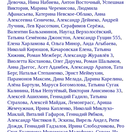
Девочка
,
Нина Набиева
,
Антон Восточный
,
Успешная
Виктория
,
Марина Черемисова
,
Людмила
Афанасьева
,
Катерина Невское-Облако
,
Анна
Алексеевна Сеничева
,
Александр Дейнеко
,
Андрей
Лучник
,
Лев Красоткин
,
Серафимов Серёжа
,
Валентин Бальзаминов
,
Наугад Верхолосёвский
,
Татьяна Семёнова Джонстон
,
Александр Гущин 555
,
Елена Харламова 4
,
Ольга Минор
,
Аида Агыбаева
,
Николай Кирюшов
,
Качаровская Елена
,
Татьяна
Хижняк
,
Роман Межберг
,
Александр Журавлёв 3
,
Виолетта Костанова
,
Олег Дарума
,
Роман Шалымов
,
Анна Дьегос
,
Асет Адамбек
,
Александр Арапов
,
Тата
Берг
,
Наталья Степаненко
,
Эрнст Меймухин
,
Парамонов Максим
,
Дина Мелада
,
Дарина Карелина
,
Алёна Бартули
,
Маруся Богомолова
,
Татьяна Сугак
Калинина
,
Илья Непутёвый
,
Виктория Анисимова 33
,
Алексей Ашихмин
,
Геннадий Гадило
,
Татьяна
Страхова
,
Алексей Майдак
,
Лемонграсс
,
Ариша
Жемчужная
,
Ирина Капленко
,
Николай Миклухо-
Маклай
,
Виталий Гафаров
,
Геннадий Рябков
,
Александр Чистяков 8
,
Эскизы
,
Вирель Андел
,
Ритм
Дождя
,
Геннадий Гадзалов
,
Ирина Слободчикова
,
Рео
Стат
,
Екатерина Муромская Малофеева
,
Скром
,
Из