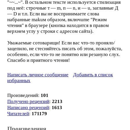
"~~...~". В остальном тексте используется стилизация
под неё: строчные т — m, п — n, и — u, заглавные Д
— D и т.п. Если вы не воспринимаете слова
набранные makuм oбpaзoм, включume "Режим
чтения" в бpayзepe (кнопка находится в правом
верхнем углу у строки с адресом сайта).
Уважаемые сотоварищи! Eсли вас что-то проняло/
зацепило, не стесняйтесь писать об этом, пожалуйста,
особенно, если что-то не понятно или резануло слух.
Спасибо и приятного чтения!
Написать личное сообщение
Добавить в список
избранных
Произведений:
101
Получено рецензий
:
2213
Написано рецензий
:
1613
Читателей
:
171179
Произведения