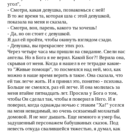
угол",
- Смотри, какая девушка, познакомься с ней!
В то же время та, которая шла с этой девушкой,
показала на меня и сказала,
- Смотри, вон, парень, какого ты хочешь!
- Да, но он стоит с девушкой.
Я дал ей пройти, чтобы окинуть взглядом сзади.
- Девушка, вы прекраснее этих роз.
Через четыре часа мы пришли на свидание. Свели нас
ангелы. Но в Бога я не верил. Какой Бог?! Верила она,
скрывая от меня. Когда я нашел в ее тетрадке какие-
то "Живые помощи", то посмеялся над ней, мол, как
можно в наше время верить в такое. Она сказала, что
ей так легче жить. И я принял это, понятно - психика.
Больше не смеялся, раз ей легче. И она молилась за
меня втайне пятнадцать лет. Просила у Бога о том,
чтобы Он сделал так, чтобы я поверил в Него. И я
поверил, когда однажды ночью с этаким "Ха!" уселся
на меня невидимый, но очень осязаемый мохнатый
домовой. Я не мог дышать. Еще немного и умер бы,
задушенный персонажем бабушкиных сказок. Под
невесть откуда свалившейся тяжестью, я думал, как