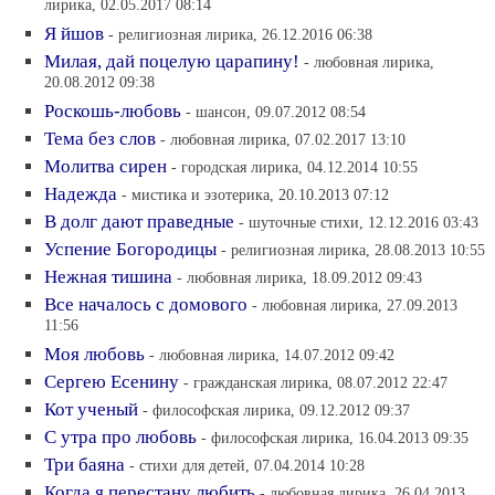
лирика, 02.05.2017 08:14
Я йшов
- религиозная лирика, 26.12.2016 06:38
Милая, дай поцелую царапину!
- любовная лирика,
20.08.2012 09:38
Роскошь-любовь
- шансон, 09.07.2012 08:54
Тема без слов
- любовная лирика, 07.02.2017 13:10
Молитва сирен
- городская лирика, 04.12.2014 10:55
Надежда
- мистика и эзотерика, 20.10.2013 07:12
В долг дают праведные
- шуточные стихи, 12.12.2016 03:43
Успение Богородицы
- религиозная лирика, 28.08.2013 10:55
Нежная тишина
- любовная лирика, 18.09.2012 09:43
Все началось с домового
- любовная лирика, 27.09.2013
11:56
Моя любовь
- любовная лирика, 14.07.2012 09:42
Сергею Есенину
- гражданская лирика, 08.07.2012 22:47
Кот ученый
- философская лирика, 09.12.2012 09:37
С утра про любовь
- философская лирика, 16.04.2013 09:35
Три баяна
- стихи для детей, 07.04.2014 10:28
Когда я перестану любить
- любовная лирика, 26.04.2013