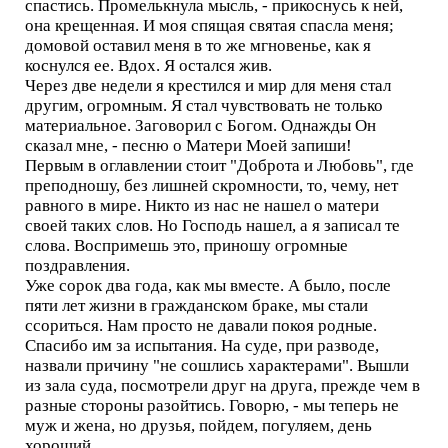
спастись. Промелькнула мысль, - прикоснусь к ней,
она крещенная. И моя спящая святая спасла меня;
домовой оставил меня в то же мгновенье, как я
коснулся ее. Вдох. Я остался жив.
Через две недели я крестился и мир для меня стал
другим, огромным. Я стал чувствовать не только
материальное. Заговорил с Богом. Однажды Он
сказал мне, - песню о Матери Моей запиши!
Первым в оглавлении стоит "Доброта и Любовь", где
преподношу, без лишней скромности, то, чему, нет
равного в мире. Никто из нас не нашел о матери
своей таких слов. Но Господь нашел, а я записал те
слова. Воспримешь это, приношу огромные
поздравления.
Уже сорок два года, как мы вместе. А было, после
пяти лет жизни в гражданском браке, мы стали
ссориться. Нам просто не давали покоя родные.
Спасибо им за испытания. На суде, при разводе,
назвали причину "не сошлись характерами". Вышли
из зала суда, посмотрели друг на друга, прежде чем в
разные стороны разойтись. Говорю, - мы теперь не
муж и жена, но друзья, пойдем, погуляем, день
хороший.