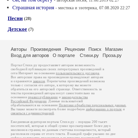
- авторская песня, 11.08.2019 02:27
Страшная история
- мистика и эзотерика, 07.08.2020 22:27
Песни
(28)
Детское
(7)
Авторы
Произведения
Рецензии
Поиск
Магазин
Вход для авторов
О портале
Стихи.ру
Проза.ру
Портал Стихи.ру предоставляет авторам возможность
свободной публикации своих литературных произведений в
сети Интернет на основании
пользовательского договора
.
Все авторские права на произведения принадлежат авторам
и охраняются
законом
. Перепечатка произведений возможна
только с согласия его автора, к которому вы можете
обратиться на его авторской странице. Ответственность за
тексты произведений авторы несут самостоятельно на
основании
правил публикации
и
законодательства
Российской Федерации
. Данные пользователей
обрабатываются на основании
Политики обработки персональных данных
.
Вы также можете посмотреть более подробную
информацию о портале
и
связаться с администрацией
.
Ежедневная аудитория портала Стихи.ру – порядка 200 тысяч
посетителей, которые в общей сумме просматривают более двух
миллионов страниц по данным счетчика посещаемости, который
расположен справа от этого текста. В каждой графе указано по две
цифры: количество просмотров и количество посетителей.