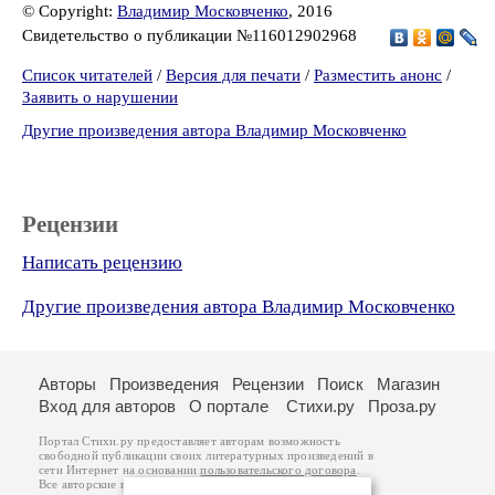
© Copyright:
Владимир Московченко
, 2016
Свидетельство о публикации №116012902968
Список читателей
/
Версия для печати
/
Разместить анонс
/
Заявить о нарушении
Другие произведения автора Владимир Московченко
Рецензии
Написать рецензию
Другие произведения автора Владимир Московченко
Авторы
Произведения
Рецензии
Поиск
Магазин
Вход для авторов
О портале
Стихи.ру
Проза.ру
Портал Стихи.ру предоставляет авторам возможность
свободной публикации своих литературных произведений в
сети Интернет на основании
пользовательского договора
.
Все авторские права на произведения принадлежат авторам