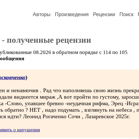
Авторы
Произведения
Рецензии
Поиск
- полученные рецензии
убликованные 08.2026 в обратном порядке с 114 по 105
сообщения
сковченко
)
ен и ненавязчив . Рад что наполняешь свою жизнь прекра
вдали виднеется мираж ,А вот пройти по густому, заросш
а -Слово, упавшее бревно -неудачная рифма, Эрец -Исраэл
ть обратно ? НЕТ , надо подумать , взглянуть на небеса ,
лся идти? Леонид Рогаченко Сочи , Лазаревское 2025г.
аявить о нарушении