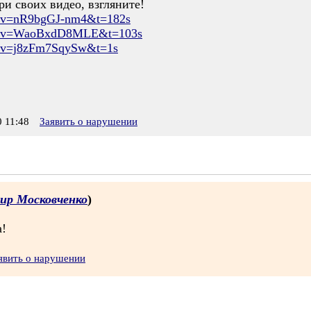
и своих видео, взгляните!
h?v=nR9bgGJ-nm4&t=182s
ch?v=WaoBxdD8MLE&t=103s
h?v=j8zFm7SqySw&t=1s
 11:48
Заявить о нарушении
ир Московченко
)
а!
явить о нарушении