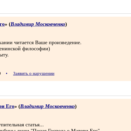
го
» (
Владимир Московченко
)
хании читается Ваше произведение.
ленинской философии)
ыту.
39
•
Заявить о нарушении
ри Его
» (
Владимир Московченко
)
пительная статья...
лубины души "Песня Господа о Матери Его",