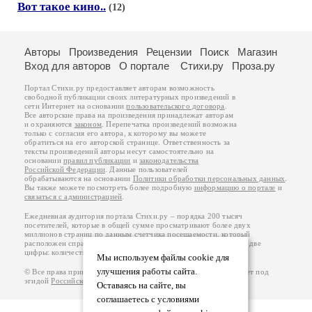
Вот такое кино..
(12)
Авторы
Произведения
Рецензии
Поиск
Магазин
Вход для авторов
О портале
Стихи.ру
Проза.ру
Портал Стихи.ру предоставляет авторам возможность
свободной публикации своих литературных произведений в
сети Интернет на основании
пользовательского договора
.
Все авторские права на произведения принадлежат авторам
и охраняются
законом
. Перепечатка произведений возможна
только с согласия его автора, к которому вы можете
обратиться на его авторской странице. Ответственность за
тексты произведений авторы несут самостоятельно на
основании
правил публикации
и
законодательства
Российской Федерации
. Данные пользователей
обрабатываются на основании
Политики обработки персональных данных
.
Вы также можете посмотреть более подробную
информацию о портале
и
связаться с администрацией
.
Ежедневная аудитория портала Стихи.ру – порядка 200 тысяч
посетителей, которые в общей сумме просматривают более двух
миллионов страниц по данным счетчика посещаемости, который
расположен справа от этого текста. В каждой графе указано по две
цифры: количество просмотров и количество посетителей.
Мы используем файлы cookie для
улучшения работы сайта.
© Все права принадлежат авторам, 2000-2026. Портал работает под
эгидой
Российского союза писателей
.
18+
Оставаясь на сайте, вы
соглашаетесь с условиями