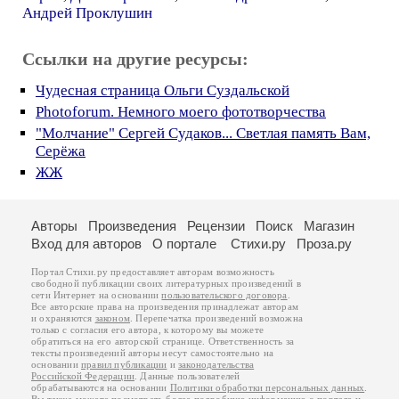
Андрей Проклушин
Ссылки на другие ресурсы:
Чудесная страница Ольги Суздальской
Photoforum. Немного моего фототворчества
"Молчание" Сергей Судаков... Светлая память Вам,
Серёжа
ЖЖ
Авторы
Произведения
Рецензии
Поиск
Магазин
Вход для авторов
О портале
Стихи.ру
Проза.ру
Портал Стихи.ру предоставляет авторам возможность
свободной публикации своих литературных произведений в
сети Интернет на основании
пользовательского договора
.
Все авторские права на произведения принадлежат авторам
и охраняются
законом
. Перепечатка произведений возможна
только с согласия его автора, к которому вы можете
обратиться на его авторской странице. Ответственность за
тексты произведений авторы несут самостоятельно на
основании
правил публикации
и
законодательства
Российской Федерации
. Данные пользователей
обрабатываются на основании
Политики обработки персональных данных
.