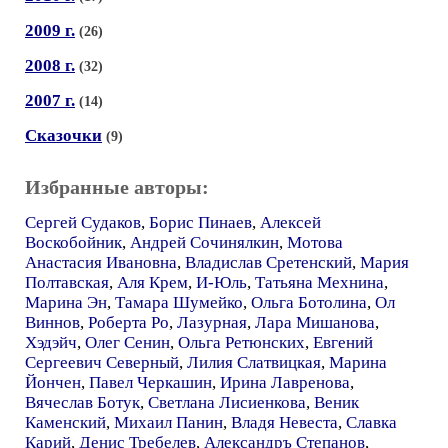
2009 г.
(26)
2008 г.
(32)
2007 г.
(14)
Сказочки
(9)
Избранные авторы:
Сергей Судаков
,
Борис Пинаев
,
Алексей
Воскобойник
,
Андрей Сочинялкин
,
Мотова
Анастасия Ивановна
,
Владислав Сретенский
,
Мария
Полтавская
,
Аля Крем
,
И-Юль
,
Татьяна Мехнина
,
Марина Эн
,
Тамара Шумейко
,
Ольга Ботолина
,
Ол
Виннов
,
Роберта Ро
,
Лазурная
,
Лара Мишанова
,
Хэдэйч
,
Олег Сенин
,
Ольга Ретюнских
,
Евгений
Сергеевич Северный
,
Лилия Слатвицкая
,
Марина
Йончен
,
Павел Черкашин
,
Ирина Лавренова
,
Вячеслав Ботук
,
Светлана Лисиенкова
,
Веник
Каменский
,
Михаил Панин
,
Владя Невеста
,
Славка
Карий
,
Денис Требелев
,
Александръ Степанов
,