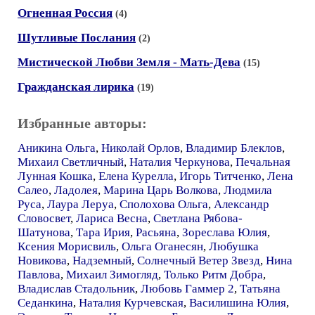
Огненная Россия
(4)
Шутливые Послания
(2)
Мистической Любви Земля - Мать-Дева
(15)
Гражданская лирика
(19)
Избранные авторы:
Аникина Ольга
,
Николай Орлов
,
Владимир Блеклов
,
Михаил Светличный
,
Наталия Черкунова
,
Печальная
Лунная Кошка
,
Елена Курелла
,
Игорь Титченко
,
Лена
Салео
,
Ладолея
,
Марина Царь Волкова
,
Людмила
Руса
,
Лаура Леруа
,
Сполохова Ольга
,
Александр
Словосвет
,
Лариса Весна
,
Светлана Рябова-
Шатунова
,
Тара Ирия
,
Расьяна
,
Зореслава Юлия
,
Ксения Морисвиль
,
Ольга Оганесян
,
Любушка
Новикова
,
Надземный
,
Солнечный Ветер Звезд
,
Нина
Павлова
,
Михаил Зимогляд
,
Только Ритм Добра
,
Владислав Стадольник
,
Любовь Гаммер 2
,
Татьяна
Седанкина
,
Наталия Курчевская
,
Василишина Юлия
,