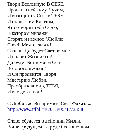
Твори Вселенную В СЕБЕ,
Пронзи в ней тьму Лучом,
И возгорится Свет в ТЕБЕ,
И станет тем Ключом,
Что отворит тебя Огню,
В котором миражи
Сгорят, и нежное "Люблю"
Своей Мечте скажи!
Скажи "Да будет Свет во мне
И правит Жизни бал!
Да будет Бог в моем Огне,
Которого я ждал!"
И Он проявится, Творя
Мистерию Любви,
Преображая мир, ТЕБЯ,
И все дела твои!
С Любовью Вы примите Свет Фохата...
http://www.stihi.ru/2013/05/17/2358
Слово сбудется в действии Жизни,
В дне грядущем, в труде бесконечном,