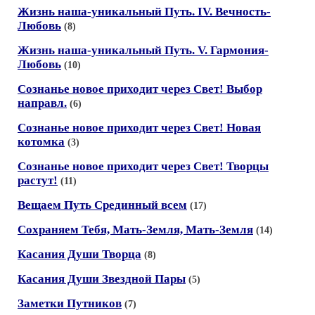
Жизнь наша-уникальный Путь. IV. Вечность-
Любовь
(8)
Жизнь наша-уникальный Путь. V. Гармония-
Любовь
(10)
Сознанье новое приходит через Свет! Выбор
направл.
(6)
Сознанье новое приходит через Свет! Новая
котомка
(3)
Сознанье новое приходит через Свет! Творцы
растут!
(11)
Вещаем Путь Срединный всем
(17)
Сохраняем Тебя, Мать-Земля, Мать-Земля
(14)
Касания Души Творца
(8)
Касания Души Звездной Пары
(5)
Заметки Путников
(7)