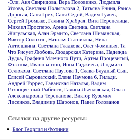
-Эли
,
Аня Свиридова
,
Вера Половинко
,
Людмила
Углова
,
Светлана Полыгалова 2
,
Татьяна Енина
,
Раиса
Дорогая
,
Саня Грех
,
Саня Седой
,
Вадим Гужев
,
Сергей Громыко
,
Галина Храбрая
,
Вита Перепелица
,
Михаил Просперо
,
Арина Светина
,
Светлана
Жигульская
,
Алан Эрмито
,
Светлана Шиманская
,
Виктор Солохин
,
Наталья Сытникова
,
Нина
Антюшкина
,
Светлана Гладкова
,
Олег Фоминых
,
Та
Что Рисует Любовь
,
Людарская Катерина
,
Надежда
Дудка
,
Графиня Млечного Пути
,
Артем Процевитый
,
Фэлатом
,
Ивановантон
,
Инна Гаджиева
,
Людмила
Селюкова
,
Светлана Паутова 1
,
Слава-Блудный Сын
,
Елисей Сыроватский
,
Елена Наумова 6
,
Гилади
,
Андрей Торрес
,
Гаванская Наталья
,
Вадим
Разноцветный-Рыбинск
,
Галина Лычковская
,
Ольга
Александровна Черепанова
,
Виктор Кузьмич
Лисенков
,
Владимир Шаронов
,
Павел Голованов
Ссылки на другие ресурсы:
Блог Георгия и Фотинии