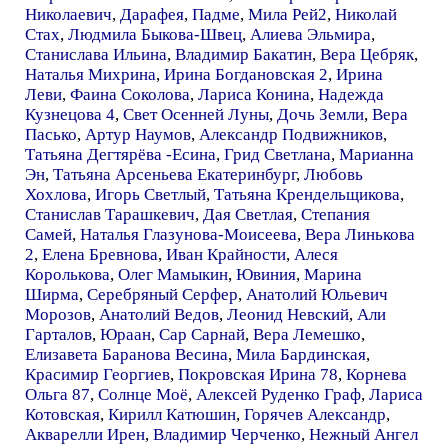
Николаевич
,
Дарафея
,
Падме
,
Мила Рей2
,
Николай
Стах
,
Людмила Быкова-Швец
,
Алиева Эльмира
,
Станислава Ильина
,
Владимир Бакатин
,
Вера Цебряк
,
Наталья Михрина
,
Ирина Богдановская 2
,
Ирина
Леви
,
Фаина Соколова
,
Лариса Конина
,
Надежда
Кузнецова 4
,
Свет Осенней Луны
,
Дочь Земли
,
Вера
Пасько
,
Артур Наумов
,
Александр Подвижников
,
Татьяна Дегтярёва -Есина
,
Грид Светлана
,
Марианна
Эн
,
Татьяна Арсеньева Екатеринбург
,
Любовь
Хохлова
,
Игорь Светлый
,
Татьяна Крендельщикова
,
Станислав Тарашкевич
,
Дая Светлая
,
Степания
Самей
,
Наталья Глазунова-Моисеева
,
Вера Линькова
2
,
Елена Бревнова
,
Иван Крайности
,
Алеся
Королькова
,
Олег Мамыкин
,
Ювиния
,
Марина
Ширма
,
Серебряный Серфер
,
Анатолий Юльевич
Морозов
,
Анатолий Ведов
,
Леонид Невский
,
Али
Гарталов
,
Юраан
,
Сар Сарнай
,
Вера Лемешко
,
Елизавета Баранова Весина
,
Мила Бардинская
,
Красимир Георгиев
,
Покровская Ирина 78
,
Корнева
Ольга 87
,
Солнце Моё
,
Алексей Руденко Граф
,
Лариса
Котовская
,
Кирилл Катюшин
,
Горячев Александр
,
Акварелли Ирен
,
Владимир Черченко
,
Нежный Ангел