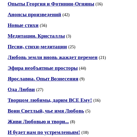
Опыты Георгия и Фотинии-Огняны
(16)
Анонсы произведений
(42)
Новые стихи
(56)
Медитации. Кристаллы
(3)
Песни, стихи-медитации
(25)
Любовь земли вновь жаждет перемен
(21)
Эфира необъятные просторы
(44)
Ярославна. Опыт Вознесения
(9)
Ода Любви
(27)
Творцом любимы, дарим ВСЕ Ему!
(16)
Воин Светлый, чье имя Любовь
(5)
Живи Любовью и твори...
(8)
И будет нам по устремленьям!
(10)