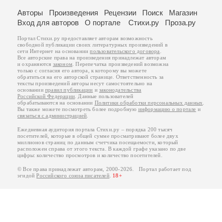
Авторы
Произведения
Рецензии
Поиск
Магазин
Вход для авторов
О портале
Стихи.ру
Проза.ру
Портал Стихи.ру предоставляет авторам возможность
свободной публикации своих литературных произведений в
сети Интернет на основании
пользовательского договора
.
Все авторские права на произведения принадлежат авторам
и охраняются
законом
. Перепечатка произведений возможна
только с согласия его автора, к которому вы можете
обратиться на его авторской странице. Ответственность за
тексты произведений авторы несут самостоятельно на
основании
правил публикации
и
законодательства
Российской Федерации
. Данные пользователей
обрабатываются на основании
Политики обработки персональных данных
.
Вы также можете посмотреть более подробную
информацию о портале
и
связаться с администрацией
.
Ежедневная аудитория портала Стихи.ру – порядка 200 тысяч
посетителей, которые в общей сумме просматривают более двух
миллионов страниц по данным счетчика посещаемости, который
расположен справа от этого текста. В каждой графе указано по две
цифры: количество просмотров и количество посетителей.
© Все права принадлежат авторам, 2000-2026. Портал работает под
эгидой
Российского союза писателей
.
18+