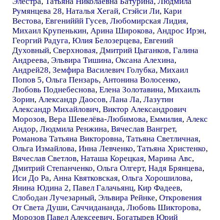
Элестра
,
Татьяна Николаевна Батурина
,
Людмила
Румянцева 28
,
Наталья Хегай
,
Стэйси Ли
,
Кари
Вестова
,
Евгениййй Гусев
,
Любомирская Лидия
,
Михаил Крупенькин
,
Арина Широкова
,
Андрос Ирэн
,
Георгий Радуга
,
Юлия Белозерцева
,
Евгений
Духовный
,
Сверхновая
,
Дмитрий Цыганков
,
Галина
Андреева
,
Эльвира Тишина
,
Оксана Алехина
,
Андрей28
,
Земфира Василевич Голубка
,
Михаил
Попов 5
,
Ольга Пензарь
,
Антонина Волосенко
,
Любовь Поднебеснова
,
Елена Золотавина
,
Михаилъ
Зорин
,
Александр Даосов
,
Лана Ла
,
Лазутин
Александр Михайлович
,
Виктор Александрович
Морозов
,
Вера Шевелёва-Любимова
,
Еммилия
,
Алекс
Андор
,
Людмила Ренжина
,
Вячеслав Вангрет
,
Романова Татьяна Викторовна
,
Татьяна Светличная
,
Ольга Измайлова
,
Инна Левченко
,
Татьяна Христенко
,
Вячеслав Светлов
,
Наташа Корецкая
,
Марина Авс
,
Дмитрий Степанченко
,
Ольга Олгерт
,
Надя Брянцева
,
Иси До Ра
,
Анна Квятковская
,
Ольга Хорошилова
,
Янина Юдина 2
,
Павел Галачьянц
,
Кир Фадеев
,
Слободан Лучезарный
,
Эльвира Рейнке
,
Откровения
От Света Души
,
Саччидананда
,
Любовь Шикторова
,
Морозов Павел Алексеевич
,
Богатырев Юрий