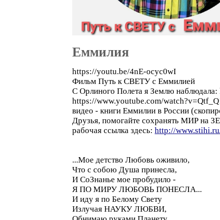
Еммилия
https://youtu.be/4nE-ocyc0wI
Фильм Путь к СВЕТУ с Еммилией
С Орлиного Полета я Землю наблюдала:
https://www.youtube.com/watch?v=Qtf
видео - книги Еммилии в России (скопир
Друзья, помогайте сохранять МИР на З
рабочая ссылка здесь:
http://www.stihi.
...Мое детство Любовь оживило,
Что с собою Душа принесла,
И СоЗнанье мое пробудило -
Я ПО МИРУ ЛЮБОВЬ ПОНЕСЛА...
И иду я по Белому Свету
Излучая НАУКУ ЛЮБВИ,
Обнимаю руками Планету,