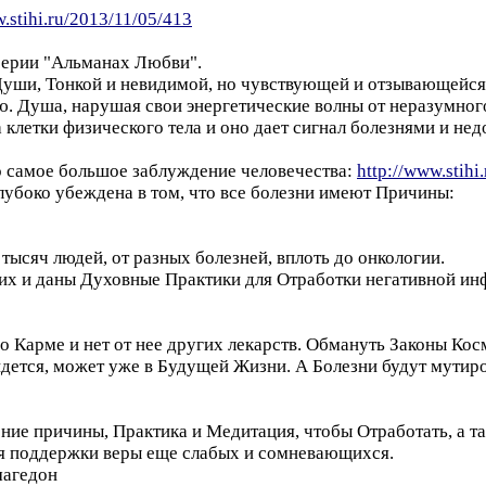
w.stihi.ru/2013/11/05/413
серии "Альманах Любви".
уши, Тонкой и невидимой, но чувствующей и отзывающейся
ю. Душа, нарушая свои энергетические волны от неразумног
клетки физического тела и оно дает сигнал болезнями и нед
о самое большое заблуждение человечества:
http://www.stihi
лубоко убеждена в том, что все болезни имеют Причины:
ысяч людей, от разных болезней, вплоть до онкологии.
их и даны Духовные Практики для Отработки негативной ин
 Карме и нет от нее других лекарств. Обмануть Законы Косм
ется, может уже в Будущей Жизни. А Болезни будут мутиров
ние причины, Практика и Медитация, чтобы Отработать, а т
я поддержки веры еще слабых и сомневающихся.
агедон