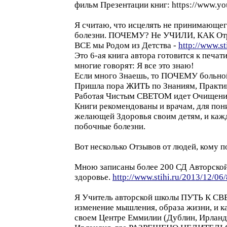
фильм Презентации книг: https://www.
Я считаю, что исцелять не принимающег
болезни. ПОЧЕМУ? Не УЧИЛИ, КАК Отра
ВСЕ мы Родом из Детства -
http://www.s
Это 6-ая книга автора готовится к печати
многие говорят: Я все это знаю!
Если много Знаешь, то ПОЧЕМУ больно
Пришла пора ЖИТЬ по Знаниям, Практик
Работая Чистым СВЕТОМ идет Очищение
Книги рекомендованы и врачам, для пон
желающей Здоровья своим детям, и кажд
побочные болезни.
Вот несколько Отзывов от людей, ко
Мною записаны более 200 СД Авторской
здоровье.
http://www.stihi.ru/2013/12/06
Я Учитель авторской школы ПУТЬ К СВЕ
изменение мышления, образа жизни, и к
своем Центре Еммилии (Дублин, Ирла