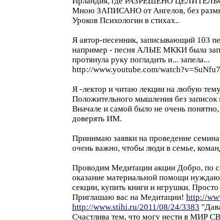
Ирландия, где РАЗРЕШЕНО ЦЕЛИТЕЛЬСТВО
Мною ЗАПИСАНО от Ангелов, без размыш
Уроков Психологии в стихах..
Я автор-песенник, записывающий 103 песн
например - песня АЛЫЕ МККИ была запи
протянула руку погладить и... запела...
http://www.youtube.com/watch?v=SuNfu
Я -лектор и читаю лекции на любую тем
Положительного мышления без записок
Вначале и самой было не очень понятн
доверять ИМ.
Принимаю заявки на проведение семина
очень важно, чтобы люди в семье, команд
Проводим Медитации акции Добро, по 
оказание материальной помощи нуждающ
секции, купить книги и игрушки. Просто
Приглашаю вас на Медитации!
http://ww
http://www.stihi.ru/2011/08/24/3383
"Дава
Счастлива тем, что могу нести в МИР С