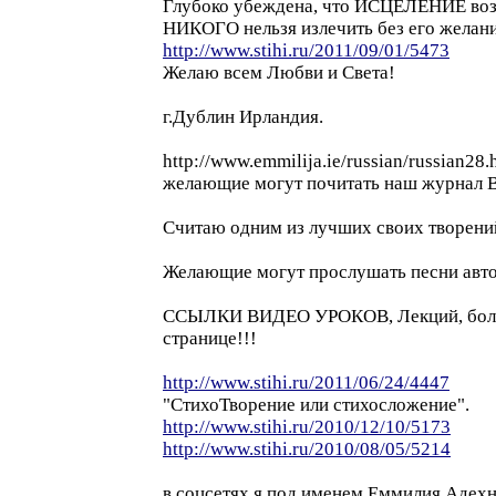
Глубоко убеждена, что ИСЦЕЛЕНИЕ во
НИКОГО нельзя излечить без его желани
http://www.stihi.ru/2011/09/01/5473
Желаю всем Любви и Света!
г.Дублин Ирландия.
http://www.emmilija.ie/russian/russian28.
желающие могут почитать наш журнал В
Считаю одним из лучших своих творени
Желающие могут прослушать песни авт
ССЫЛКИ ВИДЕО УРОКОВ, Лекций, бол
странице!!!
http://www.stihi.ru/2011/06/24/4447
"СтихоТворение или стихосложение".
http://www.stihi.ru/2010/12/10/5173
http://www.stihi.ru/2010/08/05/5214
в соцсетях я под именем Еммилия Адехн