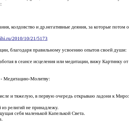
:
ния, колдовство и др.негативные деяния, за которые потом 
tihi.ru/2010/10/21/5173
ации, благодаря правильному усвоению опытов своей души:
аботая в сеансе исцеления или медитации, вижу Картинку от
е - Медитацию-Молитву:
исле и тяжелую, в первую очередь открываю ладони к Мир
 из религий не принадлежу.
ущая себя маленькой Капелькой Света.
а.