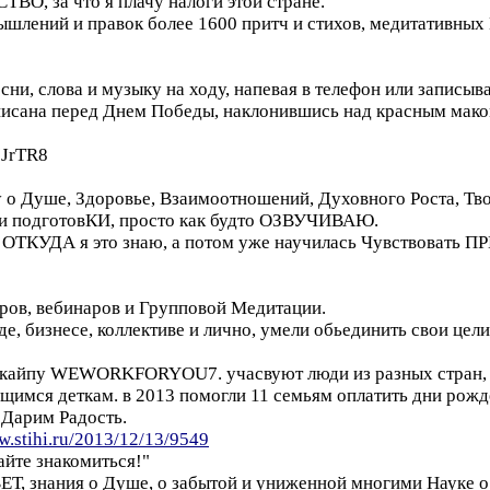
, за что я плачу налоги этой стране.
лений и правок более 1600 притч и стихов, медитативных
и, слова и музыку на ходу, напевая в телефон или записывая
сана перед Днем Победы, наклонившись над красным маком 
7JrTR8
у о Душе, Здоровье, Взаимоотношений, Духовного Роста, Тв
 и подготовКИ, просто как будто ОЗВУЧИВАЮ.
о, ОТКУДА я это знаю, а потом уже научилась Чувствовать
ров, вебинаров и Групповой Медитации.
е, бизнесе, коллективе и лично, умели обьединить свои цели
скайпу WEWORKFORYOU7. учасвуют люди из разных стран, 
имся деткам. в 2013 помогли 11 семьям оплатить дни рожде
 Дарим Радость.
w.stihi.ru/2013/12/13/9549
йте знакомиться!"
ВЕТ, знания о Душе, о забытой и униженной многими Науке о