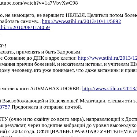
youtube.com/watch?v=1a7VbvXwC98
о, не знающего, не верящего НЕЛЬЗЯ. Целители потом болею
ботать самому...
http://www.stihi.ru/2013/10/11/5892
tihi.ru/2010/08/11/4059
.
й?!
овать, применять и быть Здоровым!
 Сознание до ДНК в ядре клетки:
http://www.stihi.ru/2013/
имания причин болезней, и искателям истины, и учителям Ш
ому человеку, кто уже понимает, что даже витамины и при
му помогли книги АЛЬМАНАХ ЛЮБВИ:
http://www.stihi.ru/2013
 Высвобождающей и Исцеляющей Медитации, слешая эти зап
/8757
Предоплата и отправка почтой.
ТУ (очно и по скайпу со всего мира), направляющий к Дос
ак результат, через поднятие вибраций до уровня высокоду
ндия) с 2002 года. ОФИЦИАЛЬНО РАБОТАЮ УЧИТЕЛЕМ в св