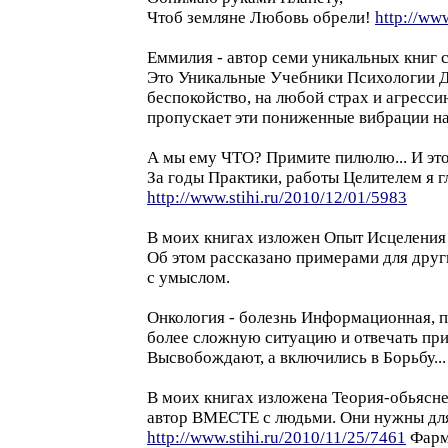
Чтоб земляне Любовь обрели!
http://ww
Еммилия - автор семи уникальных книг 
Это Уникальные Учебники Психологии Д
беспокойство, на любой страх и агресси
пропускает эти пониженные вибрации на 
А мы ему ЧТО? Примите пилюлю... И эт
За годы Практики, работы Целителем я г
http://www.stihi.ru/2010/12/01/5983
В моих книгах изложен Опыт Исцеления т
Об этом рассказано примерами для друг
с умыслом.
Онкология - болезнь Информационная, по
более сложную ситуацию и отвечать прид
Высвобождают, а включились в Борьбу...
В моих книгах изложена Теория-обьясне
автор ВМЕСТЕ с людьми. Они нужны дл
http://www.stihi.ru/2010/11/25/7461
Фарм