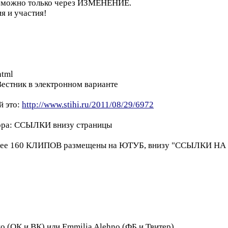
зможно только через ИЗМЕНЕНИЕ.
я и участия!
html
естник в электронном варианте
й это:
http://www.stihi.ru/2011/08/29/6972
ора: ССЫЛКИ внизу страницы
ее 160 КЛИПОВ размещены на ЮТУБ, внизу "ССЫЛКИ НА 
о (ОК и ВК) или Emmilia Alehno (ФБ и Твитер)