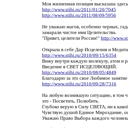
Моя жизненная позиция высказана здесь
http://www.stihi.ru/2011/01/20/7045
http://www.stihi.ru/2011/08/09/5956
Не уважаю магов, особенно черных, гада
замарали чистое имя Целительства.
"Привет, целители России!"
http://www.s
Открыла в себе Дар Исцеления и Медит
http://www.stihi.ru/2010/09/15/6354
Вижу внутри каждую молекулу, атом и р
Введение в СВЕТ ИСЦЕЛЯЮЩИЙ.
http://www.stihi.ru/2010/08/05/4849
Благодарю за это свое Любимое заняти
http://www.stihi.ru/2010/09/28/7316
На любую возникшую ситуацию, в том ч
это - Посветить, Полюбить.
Глубоко верую в Силу СВЕТА, ни к какой
Чувствую душой Единое Мироздание, ощ
Уважаю Право Выбора каждого человек