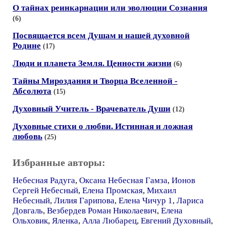
О тайнах реинкарнации или эволюции Сознания
(6)
Посвящается всем Душам и нашей духовной
Родине
(17)
Люди и планета Земля. Ценности жизни
(6)
Тайны Мироздания и Творца Вселенной -
Абсолюта
(15)
Духовный Учитель - Врачеватель Души
(12)
Духовные стихи о любви. Истинная и ложная
любовь
(25)
Избранные авторы:
Небесная Радуга
,
Оксана Небесная Гамза
,
Ионов
Сергей Небесный
,
Елена Промская
,
Михаил
Небесный
,
Лилия Гарипова
,
Елена Чичур 1
,
Лариса
Довгаль
,
Везбердев Роман Николаевич
,
Елена
Ольховик
,
Яленка
,
Алла Любарец
,
Евгений Духовный
,