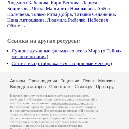
Людмила Кабанова
,
Кари Вестова
,
Лариса
Бодрикова
,
Читха Маргарита Николаевна
,
Алёна
Полетаева
,
Только Ритм Добра
,
Татьяна Седанкина
,
Нина Антюшкина
,
Людмила Рыбалко
,
Небесная
Обитель
Ссылки на другие ресурсы:
Лучшие духовные фильмы со всего Мира (о Тайнах
жизни и питания)
Статистика (отображается за прошлые месяцы)
Авторы
Произведения
Рецензии
Поиск
Магазин
Вход для авторов
О портале
Стихи.ру
Проза.ру
Портал Стихи.ру предоставляет авторам возможность
свободной публикации своих литературных произведений в
сети Интернет на основании
пользовательского договора
.
Все авторские права на произведения принадлежат авторам
и охраняются
законом
. Перепечатка произведений возможна
только с согласия его автора, к которому вы можете
обратиться на его авторской странице. Ответственность за
тексты произведений авторы несут самостоятельно на
основании
правил публикации
и
законодательства