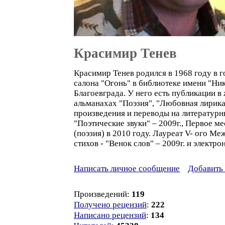
Красимир Тенев
Красимир Тенев родился в 1968 году в 
салона "Огонь" в библиотеке имени "Ни
Благоевграда. У него есть публикации в 
альманахах "Поэзия", "Любовная лирика
произведения и переводы на литературны
"Поэтические звуки" – 2009г., Первое ме
(поэзия) в 2010 году. Лауреат V- ого 
стихов - "Венок слов" – 2009г. и электр
Написать личное сообщение
Добавить 
Произведений:
119
Получено рецензий
:
222
Написано рецензий
:
134