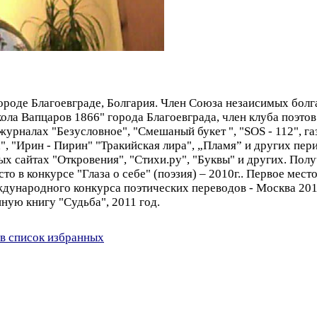
городе Благоевграде, Болгария. Член Союза незаисимых болг
кола Вапцаров 1866" города Благоевграда, член клуба поэто
журналах "Безусловное", "Смешаный букет ", "SOS - 112", газ
", "Ирин - Пирин" "Тракийская лира", „Пламя” и других пер
х сайтах "Откровения", "Стихи.ру", "Буквы" и других. Пол
сто в конкурсе "Глаза о себе" (поэзия) – 2010г.. Первое мес
Международного конкурса поэтических переводов - Москва 20
онную книгу "Судьба", 2011 год.
в список избранных