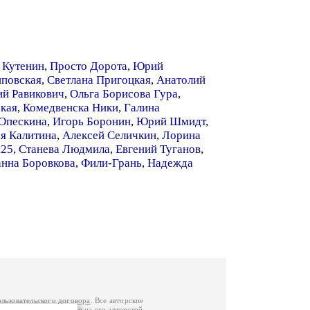
 Кутенин
,
Просто Дорота
,
Юрий
иповская
,
Светлана Пригоцкая
,
Анатолий
й Равикович
,
Ольга Борисова Гура
,
кая
,
Комедвенска Ники
,
Галина
Опескина
,
Игорь Боронин
,
Юрий Шмидт
,
я Калитина
,
Алексей Селичкин
,
Лорина
я25
,
Станева Людмила
,
Евгений Туганов
,
нна Боровкова
,
Фили-Грань
,
Надежда
ользовательского договора
. Все авторские
у вы можете обратиться на его авторской