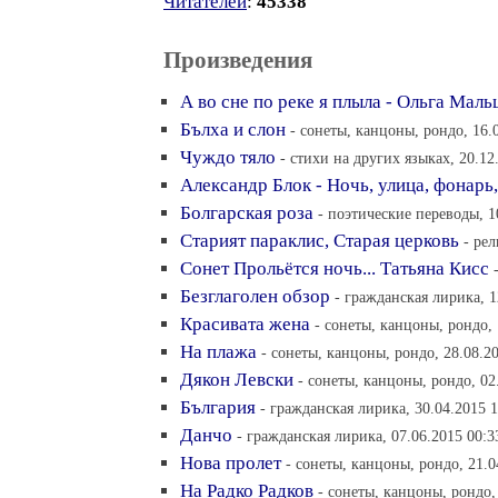
Читателей
:
45338
Произведения
А во сне по реке я плыла - Ольга Мал
Бълха и слон
- сонеты, канцоны, рондо, 16.
Чуждо тяло
- стихи на других языках, 20.12
Александр Блок - Ночь, улица, фонарь, 
Болгарская роза
- поэтические переводы, 1
Старият параклис, Старая церковь
- ре
Сонет Прольётся ночь... Татьяна Кисс
Безглаголен обзор
- гражданская лирика, 1
Красивата жена
- сонеты, канцоны, рондо, 
На плажа
- сонеты, канцоны, рондо, 28.08.2
Дякон Левски
- сонеты, канцоны, рондо, 02
България
- гражданская лирика, 30.04.2015 1
Данчо
- гражданская лирика, 07.06.2015 00:3
Нова пролет
- сонеты, канцоны, рондо, 21.0
На Радко Радков
- сонеты, канцоны, рондо,