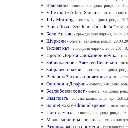
Красавица
- сонеты, канцоны, рондо, 03.04.
Ville morte Аlbert Samain
- поэтические п
July Morning
- сонеты, канцоны, рондо, 01.
A una Rosa - Sor Juana In s de la Cruz
- 
Бели Ангели
- гражданская лирика, 04.04.20
Щъркели
- сонеты, канцоны, рондо, 20.03.20
Тихият кът
- городская лирика, 20.03.2014 0
Просто Дорота Спокойной ночи...
- поэ
Заблуждение - Алексей Селичкин
- поэ
Забравен празник
- сонеты, канцоны, рондо
Вечером Заспива пролетният ден...
- п
Октопод и Делфин
- сонеты, канцоны, ронд
Безлюбовен сонет
- сонеты, канцоны, ронд
Към поета
- сонеты, канцоны, рондо, 15.01.
Sonnet xxxiv еdmund spenser
- поэтичес
Поет съм аз...
- сонеты, канцоны, рондо, 08.
Малка мишчица гризана...
- стихи для де
Разпродажба на спомени
- гражданская л