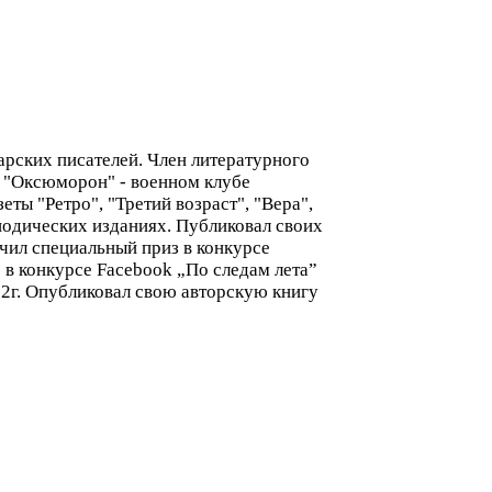
арских писателей. Член литературного
в "Оксюморон" - военном клубе
еты "Ретро", "Третий возраст", "Вера",
иодических изданиях. Публиковал своих
учил специальный приз в конкурсе
то в конкурсе Facebook „По следам лета”
12г. Опубликовал свою авторскую книгу